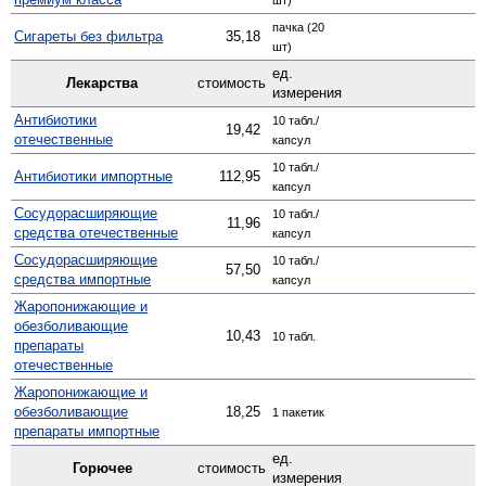
пачка (20
Сигареты без фильтра
35,18
шт)
ед.
Лекарства
стоимость
измерения
Антибиотики
10 табл./
19,42
отечественные
капсул
10 табл./
Антибиотики импортные
112,95
капсул
Сосудо­расширяющие
10 табл./
11,96
средства отечественные
капсул
Сосуд­орасширяющие
10 табл./
57,50
средства импортные
капсул
Жаро­понижающие и
обезболивающие
10,43
10 табл.
препараты
отечественные
Жаро­понижающие и
обезболивающие
18,25
1 пакетик
препараты импортные
ед.
Горючее
стоимость
измерения