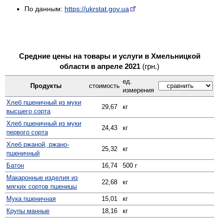
По данным:
https://ukrstat.gov.ua
Средние цены на товары и услуги в Хмельницкой
области в апреле 2021
(грн.)
ед.
Продукты
стоимость
измерения
Хлеб пшеничный из муки
29,67
кг
высшего сорта
Хлеб пшеничный из муки
24,43
кг
первого сорта
Хлеб ржаной, ржано-
25,32
кг
пшеничный
Батон
16,74
500 г
Макаронные изделия из
22,68
кг
мягких сортов пшеницы
Мука пшеничная
15,01
кг
Крупы манные
18,16
кг