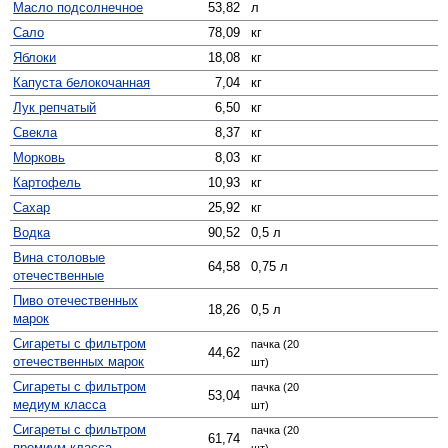
Масло подсолнечное
53,82
л
Сало
78,09
кг
Яблоки
18,08
кг
Капуста белокочанная
7,04
кг
Лук репчатый
6,50
кг
Свекла
8,37
кг
Морковь
8,03
кг
Картофель
10,93
кг
Сахар
25,92
кг
Водка
90,52
0,5 л
Вина столовые
64,58
0,75 л
отечественные
Пиво отечественных
18,26
0,5 л
марок
Сигареты с фильтром
пачка (20
44,62
отечественных марок
шт)
Сигареты с фильтром
пачка (20
53,04
медиум класса
шт)
Сигареты с фильтром
пачка (20
61,74
премиум класса
шт)