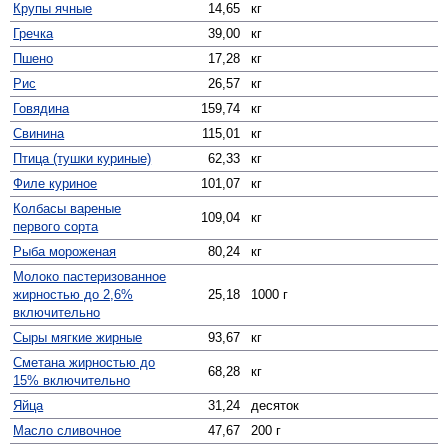
Крупы ячные
14,65
кг
Гречка
39,00
кг
Пшено
17,28
кг
Рис
26,57
кг
Говядина
159,74
кг
Свинина
115,01
кг
Птица (тушки куриные)
62,33
кг
Филе куриное
101,07
кг
Колбасы вареные
109,04
кг
первого сорта
Рыба мороженая
80,24
кг
Молоко пастеризованное
жирностью до 2,6%
25,18
1000 г
включительно
Сыры мягкие жирные
93,67
кг
Сметана жирностью до
68,28
кг
15% включительно
Яйца
31,24
десяток
Масло сливочное
47,67
200 г