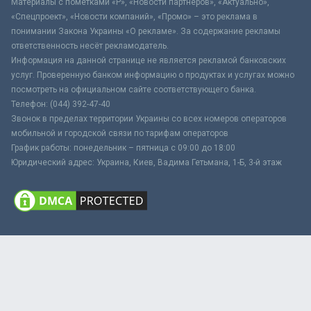
Материалы с пометками «Р», «Новости партнёров», «Актуально»,
«Спецпроект», «Новости компаний», «Промо» – это реклама в
понимании Закона Украины «О рекламе». За содержание рекламы
ответственность несёт рекламодатель.
Информация на данной странице не является рекламой банковских
услуг. Проверенную банком информацию о продуктах и услугах можно
посмотреть на официальном сайте соответствующего банка.
Телефон: (044) 392-47-40
Звонок в пределах территории Украины со всех номеров операторов
мобильной и городской связи по тарифам операторов
График работы: понедельник – пятница с 09:00 до 18:00
Юридический адрес: Украина, Киев, Вадима Гетьмана, 1-Б, 3-й этаж