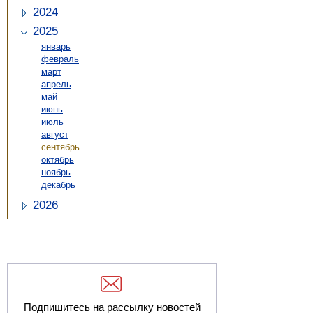
2024
2025
январь
февраль
март
апрель
май
июнь
июль
август
сентябрь
октябрь
ноябрь
декабрь
2026
Подпишитесь на рассылку новостей