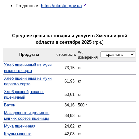
По данным:
https://ukrstat.gov.ua
Средние цены на товары и услуги в Хмельницкой
области в сентябре 2025
(грн.)
ед.
Продукты
стоимость
измерения
Хлеб пшеничный из муки
73,15
кг
высшего сорта
Хлеб пшеничный из муки
61,93
кг
первого сорта
Хлеб ржаной, ржано-
50,61
кг
пшеничный
Батон
34,16
500 г
Макаронные изделия из
38,93
кг
мягких сортов пшеницы
Мука пшеничная
24,82
кг
Крупы манные
42,08
кг