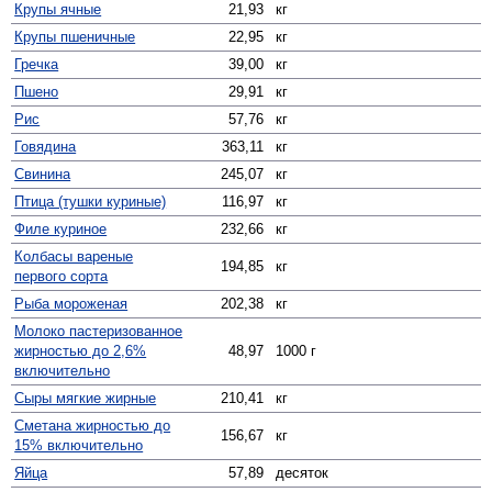
Крупы ячные
21,93
кг
Крупы пшеничные
22,95
кг
Гречка
39,00
кг
Пшено
29,91
кг
Рис
57,76
кг
Говядина
363,11
кг
Свинина
245,07
кг
Птица (тушки куриные)
116,97
кг
Филе куриное
232,66
кг
Колбасы вареные
194,85
кг
первого сорта
Рыба мороженая
202,38
кг
Молоко пастеризованное
жирностью до 2,6%
48,97
1000 г
включительно
Сыры мягкие жирные
210,41
кг
Сметана жирностью до
156,67
кг
15% включительно
Яйца
57,89
десяток