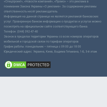
«Спецпроект», «Новости компаний», «Промо» – это реклама в
понимании Закона Украины «О рекламе». За содержание рекламы
ответственность несёт рекламодатель.
Информация на данной странице не является рекламой банковских
услуг. Проверенную банком информацию о продуктах и услугах можно
посмотреть на официальном сайте соответствующего банка.
Телефон: (044) 392-47-40
Звонок в пределах территории Украины со всех номеров операторов
мобильной и городской связи по тарифам операторов
График работы: понедельник – пятница с 09:00 до 18:00
Юридический адрес: Украина, Киев, Вадима Гетьмана, 1-Б, 3-й этаж