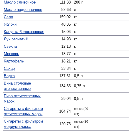
Масло сливочное
111,38
200 г
Масло подсолнечное
82,68
л
Сало
159,02
кг
Яблоки
48,35
кг
Капуста белокочанная
15,04
кг
Лук репчатый
14,93
кг
Свекла
12,18
кг
Морковь
13,77
кг
Картофель
18,21
кг
Сахар
33,84
кг
Водка
137,61
0,5 л
Вина столовые
134,36
0,75 л
отечественные
Пиво отечественных
39,04
0,5 л
марок
Сигареты с фильтром
пачка (20
104,74
отечественных марок
шт)
Сигареты с фильтром
пачка (20
120,73
медиум класса
шт)