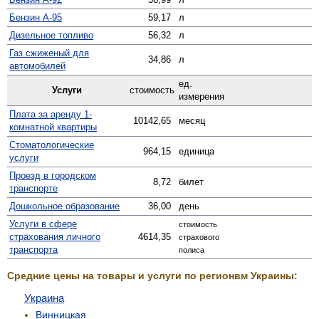
Бензин А-95
59,17
л
Дизельное топливо
56,32
л
Газ сжиженый для
34,86
л
автомобилей
ед.
Услуги
стоимость
измерения
Плата за аренду 1-
10142,65
месяц
комнатной квартиры
Стомато­логические
964,15
единица
услуги
Проезд в городском
8,72
билет
транспорте
Дошкольное образование
36,00
день
Услуги в сфере
стоимость
страхования личного
4614,35
страхового
транспорта
полиса
Средние цены на товары и услуги по регионвм Украины:
Украина
Винницкая