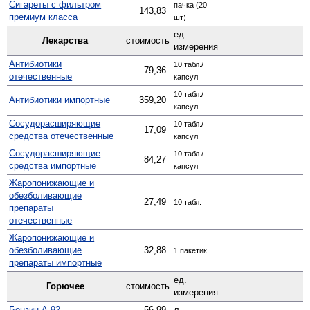
Сигареты с фильтром
пачка (20
143,83
премиум класса
шт)
ед.
Лекарства
стоимость
измерения
Антибиотики
10 табл./
79,36
отечественные
капсул
10 табл./
Антибиотики импортные
359,20
капсул
Сосудо­расширяющие
10 табл./
17,09
средства отечественные
капсул
Сосуд­орасширяющие
10 табл./
84,27
средства импортные
капсул
Жаро­понижающие и
обезболивающие
27,49
10 табл.
препараты
отечественные
Жаро­понижающие и
обезболивающие
32,88
1 пакетик
препараты импортные
ед.
Горючее
стоимость
измерения
Бензин А-92
56,99
л