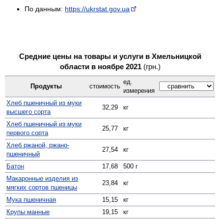
По данным:
https://ukrstat.gov.ua
Средние цены на товары и услуги в Хмельницкой
области в ноябре 2021
(грн.)
ед.
Продукты
стоимость
измерения
Хлеб пшеничный из муки
32,29
кг
высшего сорта
Хлеб пшеничный из муки
25,77
кг
первого сорта
Хлеб ржаной, ржано-
27,54
кг
пшеничный
Батон
17,68
500 г
Макаронные изделия из
23,84
кг
мягких сортов пшеницы
Мука пшеничная
15,15
кг
Крупы манные
19,15
кг