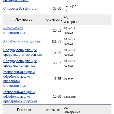
пачка (20
Сигареты без фильтра
35,50
шт)
ед.
Лекарства
стоимость
измерения
Антибиотики
10 табл./
20,31
отечественные
капсул
10 табл./
Антибиотики импортные
111,83
капсул
Сосудо­расширяющие
10 табл./
12,66
средства отечественные
капсул
Сосуд­орасширяющие
10 табл./
58,57
средства импортные
капсул
Жаро­понижающие и
обезболивающие
11,75
10 табл.
препараты
отечественные
Жаро­понижающие и
обезболивающие
19,30
1 пакетик
препараты импортные
ед.
Горючее
стоимость
измерения