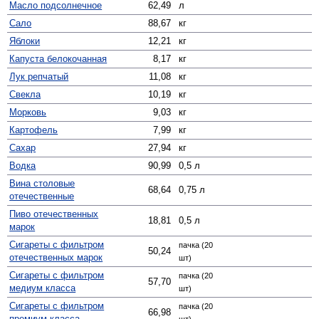
Масло подсолнечное
62,49
л
Сало
88,67
кг
Яблоки
12,21
кг
Капуста белокочанная
8,17
кг
Лук репчатый
11,08
кг
Свекла
10,19
кг
Морковь
9,03
кг
Картофель
7,99
кг
Сахар
27,94
кг
Водка
90,99
0,5 л
Вина столовые
68,64
0,75 л
отечественные
Пиво отечественных
18,81
0,5 л
марок
Сигареты с фильтром
пачка (20
50,24
отечественных марок
шт)
Сигареты с фильтром
пачка (20
57,70
медиум класса
шт)
Сигареты с фильтром
пачка (20
66,98
премиум класса
шт)