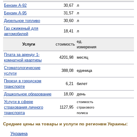
Бензин А-92
30,67
л
Бензин А-95
31,57
л
Дизельное топливо
30,60
л
Газ сжиженый для
18,41
л
автомобилей
ед.
Услуги
стоимость
измерения
Плата за аренду 1-
4201,98
месяц
комнатной квартиры
Стомато­логические
388,08
единица
услуги
Проезд в городском
6,21
билет
транспорте
Дошкольное образование
18,00
день
Услуги в сфере
стоимость
страхования личного
1127,95
страхового
транспорта
полиса
Средние цены на товары и услуги по регионвм Украины:
Украина