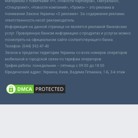
Материалы с пометками «Р», «Новости партнёров», «Актуально»,
«Спецпроект», «Новости компаний», «Промо» – это реклама в
понимании Закона Украины «О рекламе». За содержание рекламы
ответственность несёт рекламодатель.
Информация на данной странице не является рекламой банковских
услуг. Проверенную банком информацию о продуктах и услугах можно
посмотреть на официальном сайте соответствующего банка.
Телефон: (044) 392-47-40
Звонок в пределах территории Украины со всех номеров операторов
мобильной и городской связи по тарифам операторов
График работы: понедельник – пятница с 09:00 до 18:00
Юридический адрес: Украина, Киев, Вадима Гетьмана, 1-Б, 3-й этаж