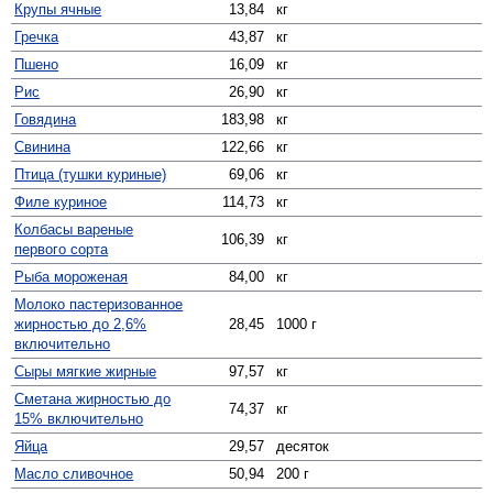
Крупы ячные
13,84
кг
Гречка
43,87
кг
Пшено
16,09
кг
Рис
26,90
кг
Говядина
183,98
кг
Свинина
122,66
кг
Птица (тушки куриные)
69,06
кг
Филе куриное
114,73
кг
Колбасы вареные
106,39
кг
первого сорта
Рыба мороженая
84,00
кг
Молоко пастеризованное
жирностью до 2,6%
28,45
1000 г
включительно
Сыры мягкие жирные
97,57
кг
Сметана жирностью до
74,37
кг
15% включительно
Яйца
29,57
десяток
Масло сливочное
50,94
200 г