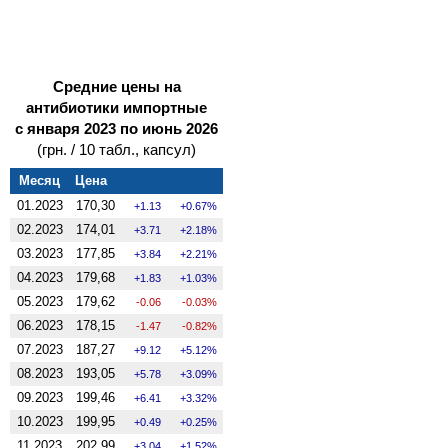
Средние цены на
антибиотики импортные
с января 2023 по июнь 2026
(грн. / 10 табл., капсул)
Месяц
Цена
01.2023
170,30
1.13
0.67%
02.2023
174,01
3.71
2.18%
03.2023
177,85
3.84
2.21%
04.2023
179,68
1.83
1.03%
05.2023
179,62
-0.06
-0.03%
06.2023
178,15
-1.47
-0.82%
07.2023
187,27
9.12
5.12%
08.2023
193,05
5.78
3.09%
09.2023
199,46
6.41
3.32%
10.2023
199,95
0.49
0.25%
11.2023
202,99
3.04
1.52%