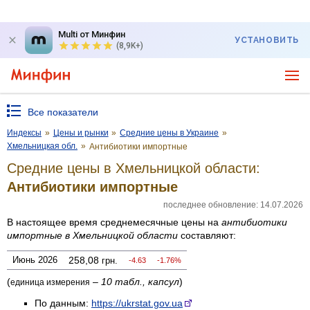
Multi от Минфин
УСТАНОВИТЬ
(8,9K+)
Все показатели
Индексы
»
Цены и рынки
»
Средние цены в Украине
»
Хмельницкая обл.
»
Антибиотики импортные
Средние цены в Хмельницкой области:
Антибиотики импортные
последнее обновление: 14.07.2026
В настоящее время среднемесячные цены на
антибиотики
импортные
в Хмельницкой области
составляют:
Июнь 2026
258,08
грн.
-4.63
-1.76%
(
–
10 табл., капсул
)
единица измерения
По данным:
https://ukrstat.gov.ua