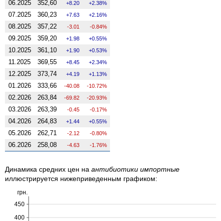
06.2025
352,60
8.20
2.38%
07.2025
360,23
7.63
2.16%
08.2025
357,22
-3.01
-0.84%
09.2025
359,20
1.98
0.55%
10.2025
361,10
1.90
0.53%
11.2025
369,55
8.45
2.34%
12.2025
373,74
4.19
1.13%
01.2026
333,66
-40.08
-10.72%
02.2026
263,84
-69.82
-20.93%
03.2026
263,39
-0.45
-0.17%
04.2026
264,83
1.44
0.55%
05.2026
262,71
-2.12
-0.80%
06.2026
258,08
-4.63
-1.76%
Динамика средних цен на
антибиотики импортные
иллюстрируется нижеприведенным графиком:
грн.
450
400