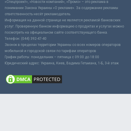
«Спецпроект», «Новости компаний», «Промо» – это реклама в
понимании Закона Украины «О рекламе». За содержание рекламы
ответственность несёт рекламодатель.
Информация на данной странице не является рекламой банковских
услуг. Проверенную банком информацию о продуктах и услугах можно
посмотреть на официальном сайте соответствующего банка.
Телефон: (044) 392-47-40
Звонок в пределах территории Украины со всех номеров операторов
мобильной и городской связи по тарифам операторов
График работы: понедельник – пятница с 09:00 до 18:00
Юридический адрес: Украина, Киев, Вадима Гетьмана, 1-Б, 3-й этаж