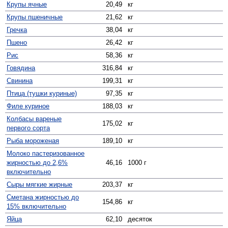
Крупы ячные
20,49
кг
Крупы пшеничные
21,62
кг
Гречка
38,04
кг
Пшено
26,42
кг
Рис
58,36
кг
Говядина
316,84
кг
Свинина
199,31
кг
Птица (тушки куриные)
97,35
кг
Филе куриное
188,03
кг
Колбасы вареные
175,02
кг
первого сорта
Рыба мороженая
189,10
кг
Молоко пастеризованное
жирностью до 2,6%
46,16
1000 г
включительно
Сыры мягкие жирные
203,37
кг
Сметана жирностью до
154,86
кг
15% включительно
Яйца
62,10
десяток