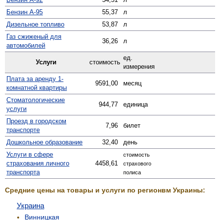
Бензин А-95
55,37
л
Дизельное топливо
53,87
л
Газ сжиженый для
36,26
л
автомобилей
ед.
Услуги
стоимость
измерения
Плата за аренду 1-
9591,00
месяц
комнатной квартиры
Стомато­логические
944,77
единица
услуги
Проезд в городском
7,96
билет
транспорте
Дошкольное образование
32,40
день
Услуги в сфере
стоимость
страхования личного
4458,61
страхового
транспорта
полиса
Средние цены на товары и услуги по регионвм Украины:
Украина
Винницкая