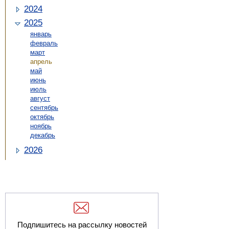
2024
2025
январь
февраль
март
апрель
май
июнь
июль
август
сентябрь
октябрь
ноябрь
декабрь
2026
Подпишитесь на рассылку новостей