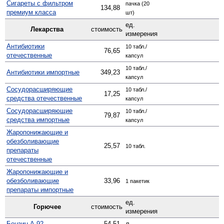
Сигареты с фильтром
пачка (20
134,88
премиум класса
шт)
ед.
Лекарства
стоимость
измерения
Антибиотики
10 табл./
76,65
отечественные
капсул
10 табл./
Антибиотики импортные
349,23
капсул
Сосудо­расширяющие
10 табл./
17,25
средства отечественные
капсул
Сосуд­орасширяющие
10 табл./
79,87
средства импортные
капсул
Жаро­понижающие и
обезболивающие
25,57
10 табл.
препараты
отечественные
Жаро­понижающие и
обезболивающие
33,96
1 пакетик
препараты импортные
ед.
Горючее
стоимость
измерения
Бензин А-92
54,51
л