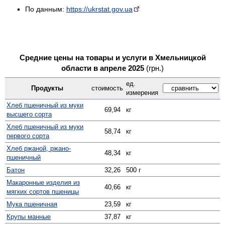
По данным:
https://ukrstat.gov.ua
Средние цены на товары и услуги в Хмельницкой
области в апреле 2025
(грн.)
ед.
Продукты
стоимость
измерения
Хлеб пшеничный из муки
69,94
кг
высшего сорта
Хлеб пшеничный из муки
58,74
кг
первого сорта
Хлеб ржаной, ржано-
48,34
кг
пшеничный
Батон
32,26
500 г
Макаронные изделия из
40,66
кг
мягких сортов пшеницы
Мука пшеничная
23,59
кг
Крупы манные
37,87
кг