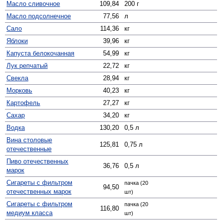
Масло сливочное
109,84
200 г
Масло подсолнечное
77,56
л
Сало
114,36
кг
Яблоки
39,96
кг
Капуста белокочанная
54,99
кг
Лук репчатый
22,72
кг
Свекла
28,94
кг
Морковь
40,23
кг
Картофель
27,27
кг
Сахар
34,20
кг
Водка
130,20
0,5 л
Вина столовые
125,81
0,75 л
отечественные
Пиво отечественных
36,76
0,5 л
марок
Сигареты с фильтром
пачка (20
94,50
отечественных марок
шт)
Сигареты с фильтром
пачка (20
116,80
медиум класса
шт)