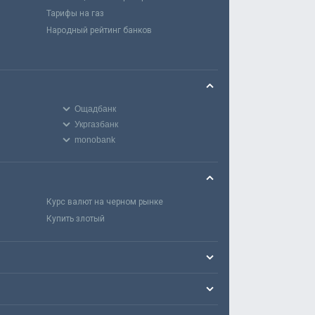
Тарифы на газ
Народный рейтинг банков
Ощадбанк
Укргазбанк
monobank
Курс валют на черном рынке
Купить злотый