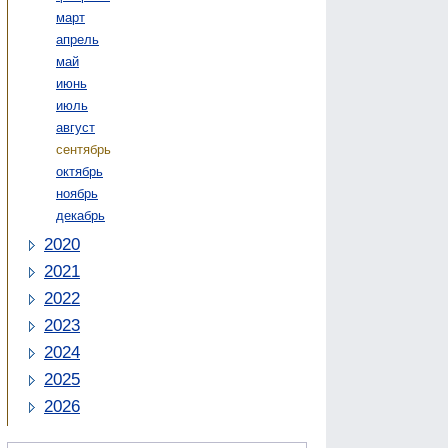
март
апрель
май
июнь
июль
август
сентябрь
октябрь
ноябрь
декабрь
2020
2021
2022
2023
2024
2025
2026