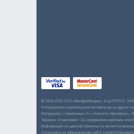
© 2008-2026 ООО «МинфинМедиа». Код ЕГРПОУ: 355
Копирование и размещение материалов на других сай
Материалы с пометками «Р», «Новости партнёров», «
Украины «О рекламе». За содержание рекламы ответ
Информация на данной странице не является реклам
посмотреть на официальном сайте соответствующего