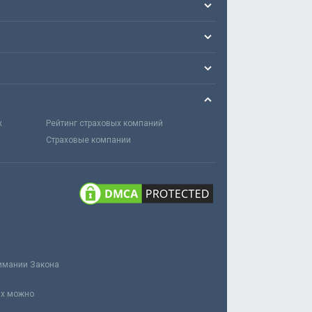
х
Рейтинг страховых компаний
Страховые компании
нимании Закона
ах можно