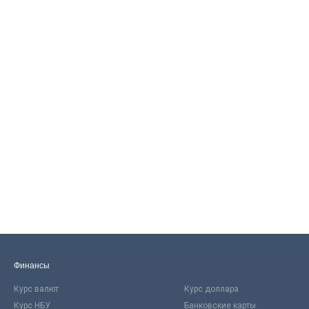
Финансы
Курс валют
Курс доллара
Курс НБУ
Банковские карты