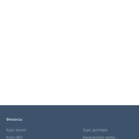
Финансы
Курс валют
Курс доллара
Курс НБУ
Банковские карты