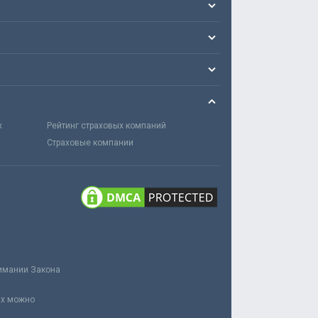
х
Рейтинг страховых компаний
Страховые компании
нимании Закона
ах можно