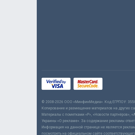
© 2008-2026 ООО «МинфинМедиа». Код ЕГРПОУ: 355
Копирование и размещение материалов на других сай
Материалы с пометками «Р», «Новости партнёров», «
Украины «О рекламе». За содержание рекламы ответ
Информация на данной странице не является реклам
посмотреть на официальном сайте соответствующего