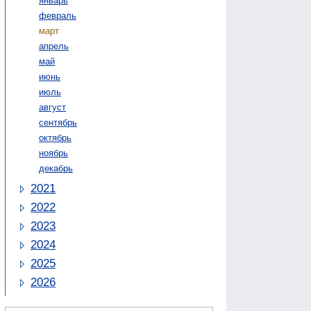
январь
февраль
март
апрель
май
июнь
июль
август
сентябрь
октябрь
ноябрь
декабрь
2021
2022
2023
2024
2025
2026