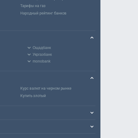
Тарифы на газ
Народный рейтинг банков
Ощадбанк
Укргазбанк
monobank
Курс валют на черном рынке
Купить злотый