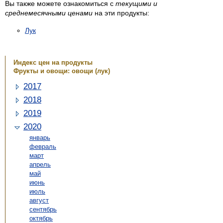
Вы также можете ознакомиться с
текущими и
среднемесячными ценами
на эти продукты:
Лук
Индекс цен на продукты
Фрукты и овощи: овощи (лук)
2017
2018
2019
2020
январь
февраль
март
апрель
май
июнь
июль
август
сентябрь
октябрь