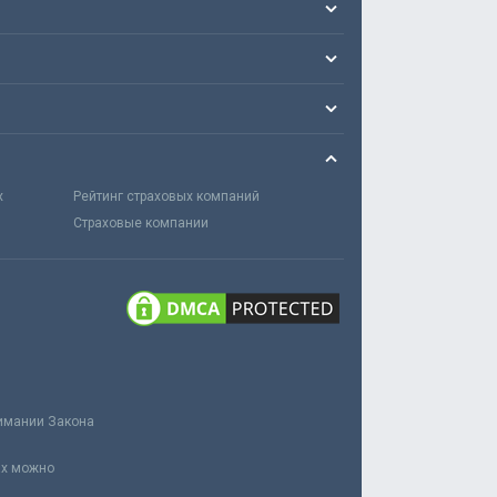
х
Рейтинг страховых компаний
Страховые компании
нимании Закона
ах можно