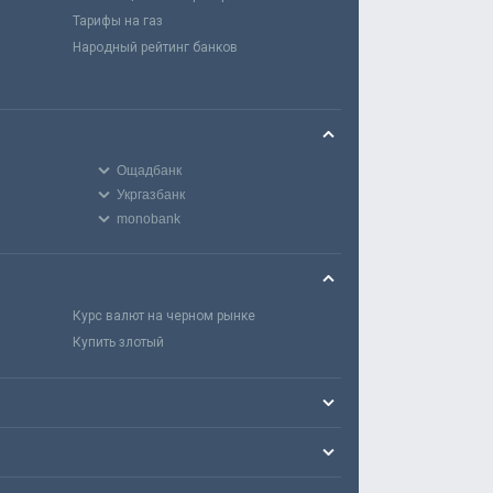
Тарифы на газ
Народный рейтинг банков
Ощадбанк
Укргазбанк
monobank
Курс валют на черном рынке
Купить злотый