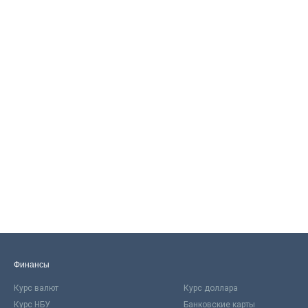
Финансы
Курс валют
Курс доллара
Курс НБУ
Банковские карты