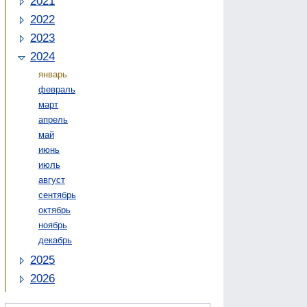
2021
2022
2023
2024
январь
февраль
март
апрель
май
июнь
июль
август
сентябрь
октябрь
ноябрь
декабрь
2025
2026