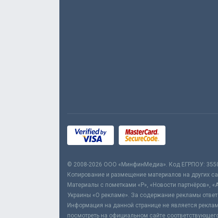
© 2008-2026 ООО «МинфинМедиа». Код ЕГРПОУ: 355
Копирование и размещение материалов на других сай
Материалы с пометками «Р», «Новости партнёров», «
Украины «О рекламе». За содержание рекламы ответ
Информация на данной странице не является реклам
посмотреть на официальном сайте соответствующего