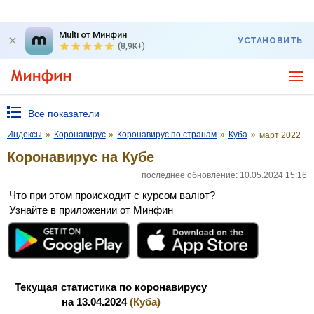
Multi от Минфин
УСТАНОВИТЬ
(8,9K+)
Все показатели
Индексы
»
Коронавирус
»
Коронавирус по странам
»
Куба
»
март 2022
Коронавирус на Кубе
последнее обновление: 10.05.2024 15:16
Что при этом происходит с курсом валют?
Узнайте в приложении от Минфин
Текущая статистика по коронавирусу
на 13.04.2024
(Куба)