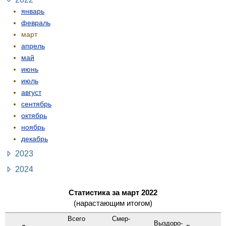
январь
февраль
март
апрель
май
июнь
июль
август
сентябрь
октябрь
ноябрь
декабрь
2023
2024
Статистика за март 2022
(нарастающим итогом)
Всего
Смер­
Выздоро­