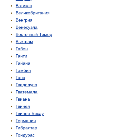
Ватикан
Великобритания
Венгрия
Венесуэла
Восточный Тимор
Вьетнам
Габон
Гаити
Гайана
Гамбия
Гана
Гваделупа
Гватемала
Гвиана
Гвинея
Гвинея-Бисау
Германия
Гибралтар
Гондурас