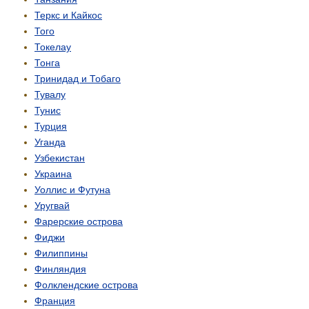
Теркс и Кайкос
Того
Токелау
Тонга
Тринидад и Тобаго
Тувалу
Тунис
Турция
Уганда
Узбекистан
Украина
Уоллис и Футуна
Уругвай
Фарерские острова
Фиджи
Филиппины
Финляндия
Фолклендские острова
Франция