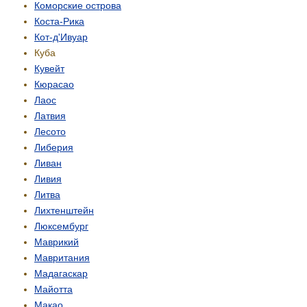
Коморские острова
Коста-Рика
Кот-д'Ивуар
Куба
Кувейт
Кюрасао
Лаос
Латвия
Лесото
Либерия
Ливан
Ливия
Литва
Лихтенштейн
Люксембург
Маврикий
Мавритания
Мадагаскар
Майотта
Макао