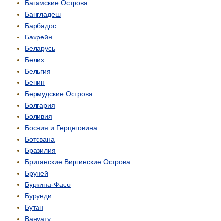
Багамские Острова
Бангладеш
Барбадос
Бахрейн
Беларусь
Белиз
Бельгия
Бенин
Бермудские Острова
Болгария
Боливия
Босния и Герцеговина
Ботсвана
Бразилия
Британские Виргинские Острова
Бруней
Буркина-Фасо
Бурунди
Бутан
Вануату