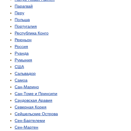
Парагвай
Перу
Польша
Португалия
Республика Конго
Реюньон
Россия
Руанда
Румыния
США
Сальвадор
Самоа
Сан-Марино
Сан-Томе и Принсипи
Саудовская Аравия
Северная Корея
Сейшельские Острова
Сен-Бартелеми
Сен-Мартен