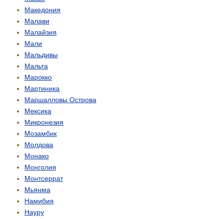
Македония
Малави
Малайзия
Мали
Мальдивы
Мальта
Марокко
Мартиника
Маршалловы Острова
Мексика
Микронезия
Мозамбик
Молдова
Монако
Монголия
Монтсеррат
Мьянма
Намибия
Науру