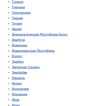
Гонконг
Гренада
Гренландия
Греция
Грузия
Дания
Демо­кратическая Республика Конго
Джибути
Доминика
Доминиканская Республика
Египет
Замбия
Западная Сахара
Зимбабве
Израиль
Индия
Индонезия
Иордания
Ирак
Иран