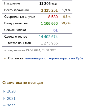
Население
11 306
тыс.
Всего зара­жений
1 115 251
9,9
%
Смер­тельные случаи
8 530
0,8
%
Выздоро­вевшие
1 106 660
99,2
%
Сейчас болеют
61
Сделано тестов
14 402 674
тестов на 1 млн.
1 273 936
сведения на 13.04.2024, 01:00 GMT
См. также:
вакцинация от коронавируса на Кубе
Статистика по месяцам
2020
2021
2022