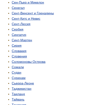
Сен-Пьер и Микелон
Сенегал
Сент-Винсент и Гренадины
Сент-Китс и Невис
Сент-Люсия
Сербия
Сингапур
Синт-Мартен
Сирия
Словакия
Словения
Соломоновы Острова
Сомали
Судан
Суринам
Сьерра-Леоне
Таджикистан
Таиланд
Тайвань
Танзания