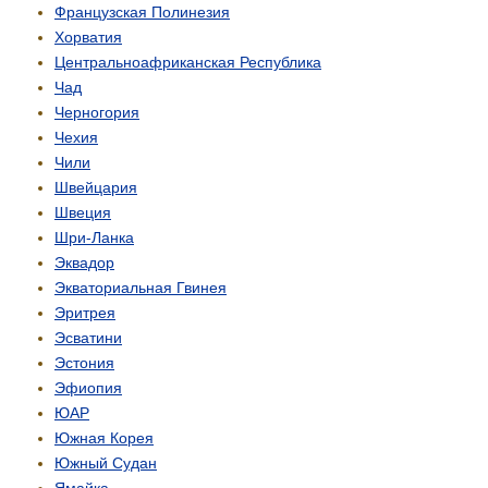
Французская Полинезия
Хорватия
Центрально­африканская Республика
Чад
Черногория
Чехия
Чили
Швейцария
Швеция
Шри-Ланка
Эквадор
Экваториальная Гвинея
Эритрея
Эсватини
Эстония
Эфиопия
ЮАР
Южная Корея
Южный Судан