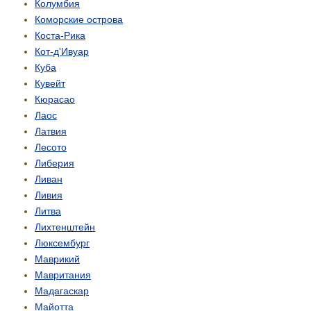
Колумбия
Коморские острова
Коста-Рика
Кот-д'Ивуар
Куба
Кувейт
Кюрасао
Лаос
Латвия
Лесото
Либерия
Ливан
Ливия
Литва
Лихтенштейн
Люксембург
Маврикий
Мавритания
Мадагаскар
Майотта