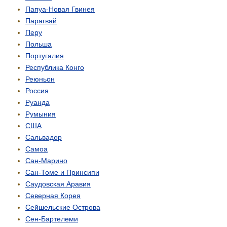
Папуа-Новая Гвинея
Парагвай
Перу
Польша
Португалия
Республика Конго
Реюньон
Россия
Руанда
Румыния
США
Сальвадор
Самоа
Сан-Марино
Сан-Томе и Принсипи
Саудовская Аравия
Северная Корея
Сейшельские Острова
Сен-Бартелеми