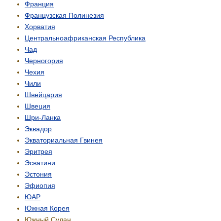
Франция
Французская Полинезия
Хорватия
Центрально­африканская Республика
Чад
Черногория
Чехия
Чили
Швейцария
Швеция
Шри-Ланка
Эквадор
Экваториальная Гвинея
Эритрея
Эсватини
Эстония
Эфиопия
ЮАР
Южная Корея
Южный Судан