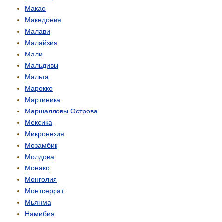
Макао
Македония
Малави
Малайзия
Мали
Мальдивы
Мальта
Марокко
Мартиника
Маршалловы Острова
Мексика
Микронезия
Мозамбик
Молдова
Монако
Монголия
Монтсеррат
Мьянма
Намибия