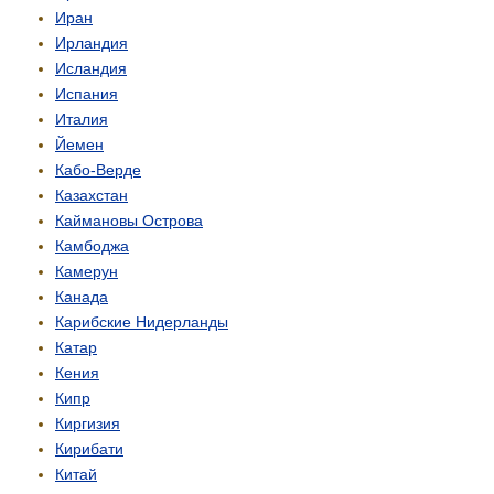
Иран
Ирландия
Исландия
Испания
Италия
Йемен
Кабо-Верде
Казахстан
Каймановы Острова
Камбоджа
Камерун
Канада
Карибские Нидерланды
Катар
Кения
Кипр
Киргизия
Кирибати
Китай