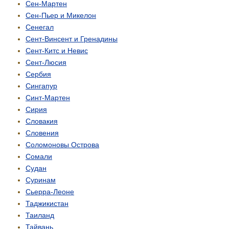
Сен-Мартен
Сен-Пьер и Микелон
Сенегал
Сент-Винсент и Гренадины
Сент-Китс и Невис
Сент-Люсия
Сербия
Сингапур
Синт-Мартен
Сирия
Словакия
Словения
Соломоновы Острова
Сомали
Судан
Суринам
Сьерра-Леоне
Таджикистан
Таиланд
Тайвань