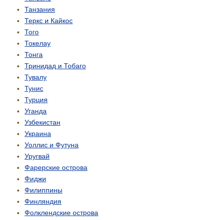
Танзания
Теркс и Кайкос
Того
Токелау
Тонга
Тринидад и Тобаго
Тувалу
Тунис
Турция
Уганда
Узбекистан
Украина
Уоллис и Футуна
Уругвай
Фарерские острова
Фиджи
Филиппины
Финляндия
Фолклендские острова