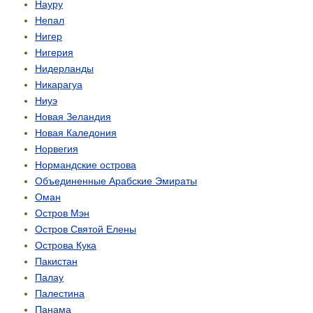
Науру
Непал
Нигер
Нигерия
Нидерланды
Никарагуа
Ниуэ
Новая Зеландия
Новая Каледония
Норвегия
Нормандские острова
Объединенные Арабские Эмираты
Оман
Остров Мэн
Остров Святой Елены
Острова Кука
Пакистан
Палау
Палестина
Панама