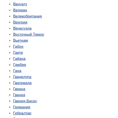
Вануату
Ватикан
Великобритания
Венгрия
Венесуэла
Восточный Тимор
Вьетнам
Габон
Гаити
Гайана
Гамбия
Гана
Гваделупа
Гватемала
Гвиана
Гвинея
Гвинея-Бисау
Германия
Гибралтар