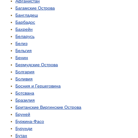
Афганистан
Багамские Острова
Бангладеш
Барбадос
Бахрейн
Беларусь
Белиз
Бельгия
Бенин
Бермудские Острова
Болгария
Боливия
Босния и Герцеговина
Ботсвана
Бразилия
Британские Виргинские Острова
Бруней
Буркина-Фасо
Бурунди
Бутан