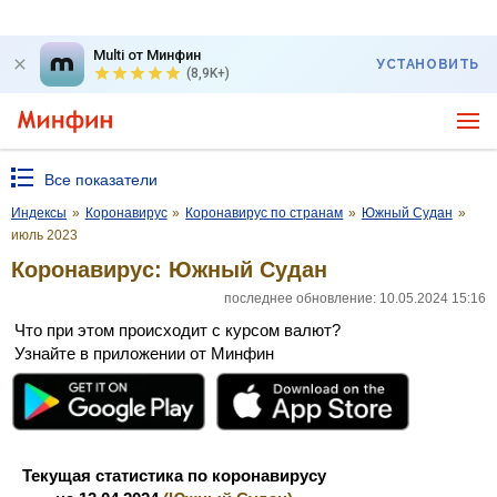
Multi от Минфин
УСТАНОВИТЬ
(8,9K+)
Все показатели
Индексы
»
Коронавирус
»
Коронавирус по странам
»
Южный Судан
»
июль 2023
Коронавирус: Южный Судан
последнее обновление: 10.05.2024 15:16
Что при этом происходит с курсом валют?
Узнайте в приложении от Минфин
Текущая статистика по коронавирусу