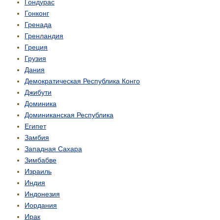
Гондурас
Гонконг
Гренада
Гренландия
Греция
Грузия
Дания
Демо­кратическая Республика Конго
Джибути
Доминика
Доминиканская Республика
Египет
Замбия
Западная Сахара
Зимбабве
Израиль
Индия
Индонезия
Иордания
Ирак