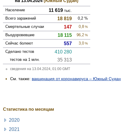
на 13.04.2024
(Южный Судан)
Население
11 619
тыс.
Всего зара­жений
18 819
0,2
%
Смер­тельные случаи
147
0,8
%
Выздоро­вевшие
18 115
96,2
%
Сейчас болеют
557
3,0
%
Сделано тестов
410 280
тестов на 1 млн.
35 313
сведения на 13.04.2024, 01:00 GMT
См. также:
вакцинация от коронавируса – Южный Судан
Статистика по месяцам
2020
2021