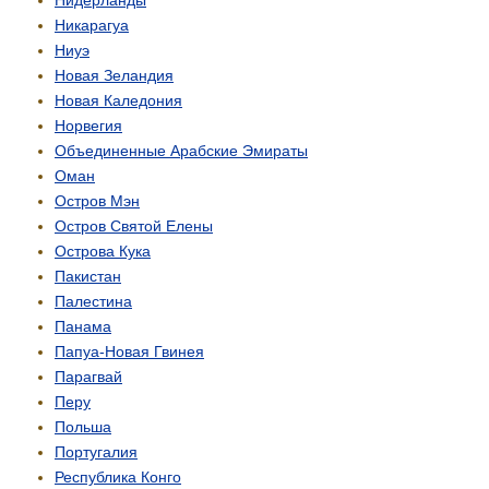
Никарагуа
Ниуэ
Новая Зеландия
Новая Каледония
Норвегия
Объединенные Арабские Эмираты
Оман
Остров Мэн
Остров Святой Елены
Острова Кука
Пакистан
Палестина
Панама
Папуа-Новая Гвинея
Парагвай
Перу
Польша
Португалия
Республика Конго