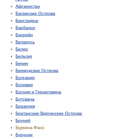
Афганистан
Багамские Острова
Бангладеш
Барбадос
Бахрейн
Беларусь
Белиз
Бельгия
Бенин
Бермудские Острова
Болгария
Боливия
Босния и Герцеговина
Ботсвана
Бразилия
Британские Виргинские Острова
Бруней
Буркина-Фасо
Бурунди