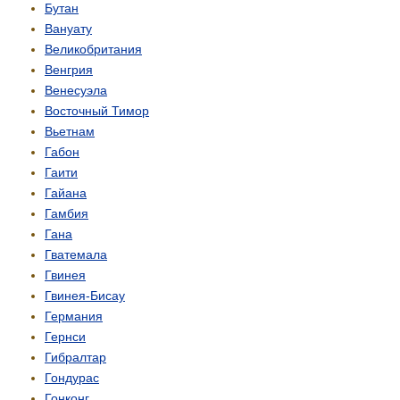
Бутан
Вануату
Великобритания
Венгрия
Венесуэла
Восточный Тимор
Вьетнам
Габон
Гаити
Гайана
Гамбия
Гана
Гватемала
Гвинея
Гвинея-Бисау
Германия
Гернси
Гибралтар
Гондурас
Гонконг