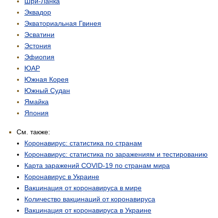
Шри-Ланка
Эквадор
Экваториальная Гвинея
Эсватини
Эстония
Эфиопия
ЮАР
Южная Корея
Южный Судан
Ямайка
Япония
См. также:
Коронавирус: статистика по странам
Коронавирус: статистика по заражениям и тестированию
Карта заражений COVID-19 по странам мира
Коронавирус в Украине
Вакцинация от коронавируса в мире
Количество вакцинаций от коронавируса
Вакцинация от коронавируса в Украине