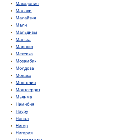
Македония
Малави
Малайзия
Мали
Мальдивы
Мальта
Марокко
Мексика
Мозамбик
Молдова
Монако
Монголия
Монтсеррат
Мьянма
Намибия
Науру
Непал
Нигер
Нигерия
Нидерланды