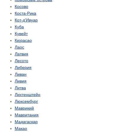
Косово
Коста-Рика
Кот-д'Ивуар
Куба
Кувейт
Кюрасао
Лаос
Латвия
Лесото
Либерия
Ливан
Ливия
Литва
Лихтенштейн
Люксембург
Маврикий
Мавритания
Мадагаскар
Макао