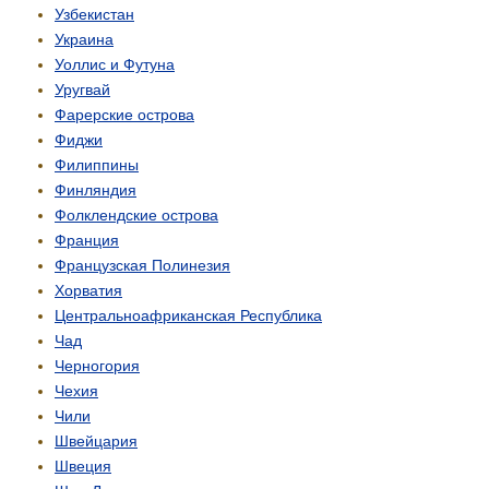
Узбекистан
Украина
Уоллис и Футуна
Уругвай
Фарерские острова
Фиджи
Филиппины
Финляндия
Фолклендские острова
Франция
Французская Полинезия
Хорватия
Центрально­африканская Республика
Чад
Черногория
Чехия
Чили
Швейцария
Швеция