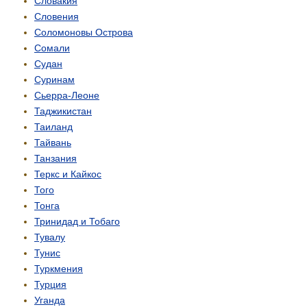
Словакия
Словения
Соломоновы Острова
Сомали
Судан
Суринам
Сьерра-Леоне
Таджикистан
Таиланд
Тайвань
Танзания
Теркс и Кайкос
Того
Тонга
Тринидад и Тобаго
Тувалу
Тунис
Туркмения
Турция
Уганда