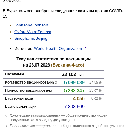
2.06.2021.
В Буркина-Фасо одобрены следующие вакцины против COVID-
19:
Johnson&Johnson
Oxford/AstraZeneca
Sinopharm/Beijing
Источник:
World Health Organization
Текущая статистика по вакцинации
на 23.07.2023
(Буркина-Фасо)
Население
22 103
тыс.
Количество вакцини­рованных
6 089 089
27,
55
%
Полностью вакцини­ровано
5 232 347
23,
67
%
Бустерная доза
4 056
0,
02
%
Всего вакцинаций
7 893 609
Количество вакцини­рованных
— общее количество людей,
получивших хотя бы одну дозу вакцины
Полностью вакцини­ровано
— общее количество людей, получивших