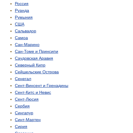
Россия
Руанда
Румыния
США
Сальвадор
Самоа
Сан-Марино
Сан-Томе и Принсипи
Саудовская Аравия
Северный Кипр
Сейшельские Острова
Сенегал
Сент-Винсент и Гренадины
Сент-Китс и Невис
Сент-Люсия
Сербия
Сингапур
Синт-Мартен
Сирия