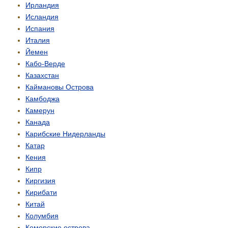
Ирландия
Исландия
Испания
Италия
Йемен
Кабо-Верде
Казахстан
Каймановы Острова
Камбоджа
Камерун
Канада
Карибские Нидерланды
Катар
Кения
Кипр
Киргизия
Кирибати
Китай
Колумбия
Коморские острова