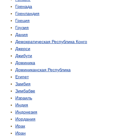
Гренада
Гренландия
Греция
Грузия
Дания
Демо­кратическая Республика Конго
Джерси
Джибути
Доминика
Доминиканская Республика
Египет
Замбия
Зимбабве
Израиль
Индия
Индонезия
Иордания
Ирак
Иран