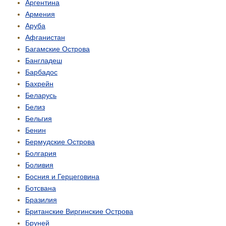
Аргентина
Армения
Аруба
Афганистан
Багамские Острова
Бангладеш
Барбадос
Бахрейн
Беларусь
Белиз
Бельгия
Бенин
Бермудские Острова
Болгария
Боливия
Босния и Герцеговина
Ботсвана
Бразилия
Британские Виргинские Острова
Бруней