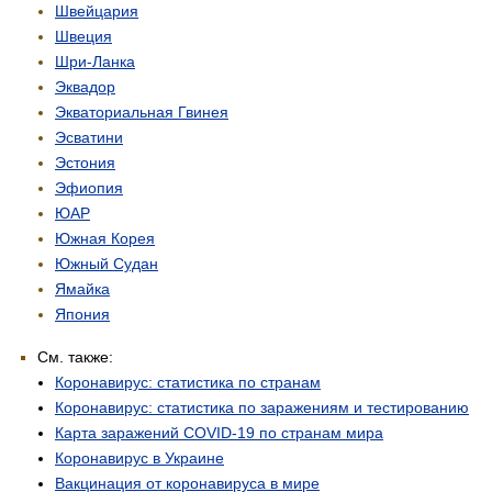
Швейцария
Швеция
Шри-Ланка
Эквадор
Экваториальная Гвинея
Эсватини
Эстония
Эфиопия
ЮАР
Южная Корея
Южный Судан
Ямайка
Япония
См. также:
Коронавирус: статистика по странам
Коронавирус: статистика по заражениям и тестированию
Карта заражений COVID-19 по странам мира
Коронавирус в Украине
Вакцинация от коронавируса в мире