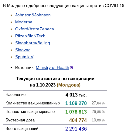
В Молдове одобрены следующие вакцины против COVID-19:
Johnson&Johnson
Moderna
Oxford/AstraZeneca
Pfizer/BioNTech
Sinopharm/Beijing
Sinovac
Sputnik V
Источник:
Ministry of Health
Текущая статистика по вакцинации
на 1.10.2023
(Молдова)
Население
4 013
тыс.
Количество вакцини­рованных
1 109 270
27,
64
%
Полностью вакцини­ровано
1 078 813
26,
88
%
Бустерная доза
404 774
10,
09
%
Всего вакцинаций
2 291 436