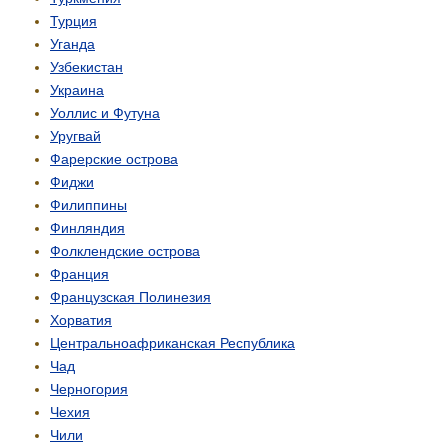
Турция
Уганда
Узбекистан
Украина
Уоллис и Футуна
Уругвай
Фарерские острова
Фиджи
Филиппины
Финляндия
Фолклендские острова
Франция
Французская Полинезия
Хорватия
Центрально­африканская Республика
Чад
Черногория
Чехия
Чили