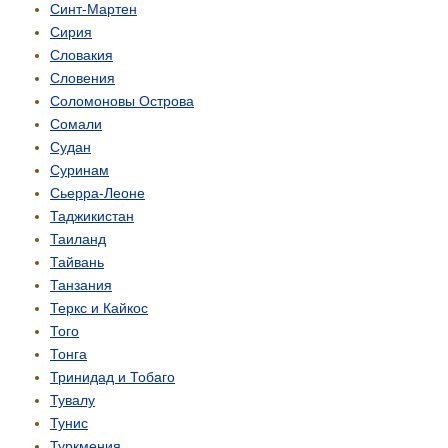
Синт-Мартен
Сирия
Словакия
Словения
Соломоновы Острова
Сомали
Судан
Суринам
Сьерра-Леоне
Таджикистан
Таиланд
Тайвань
Танзания
Теркс и Кайкос
Того
Тонга
Тринидад и Тобаго
Тувалу
Тунис
Туркмения