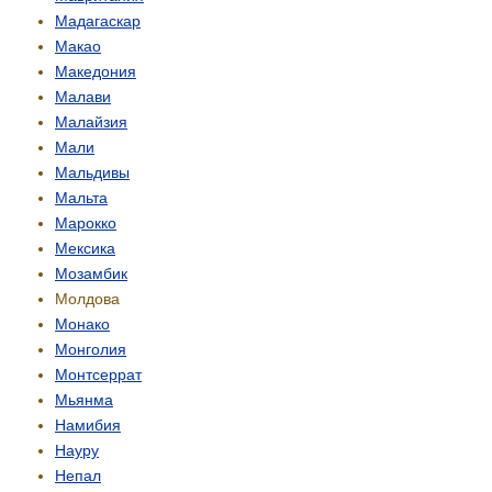
Мадагаскар
Макао
Македония
Малави
Малайзия
Мали
Мальдивы
Мальта
Марокко
Мексика
Мозамбик
Молдова
Монако
Монголия
Монтсеррат
Мьянма
Намибия
Науру
Непал