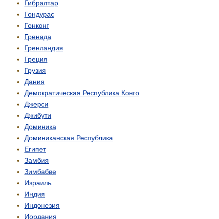
Гибралтар
Гондурас
Гонконг
Гренада
Гренландия
Греция
Грузия
Дания
Демо­кратическая Республика Конго
Джерси
Джибути
Доминика
Доминиканская Республика
Египет
Замбия
Зимбабве
Израиль
Индия
Индонезия
Иордания