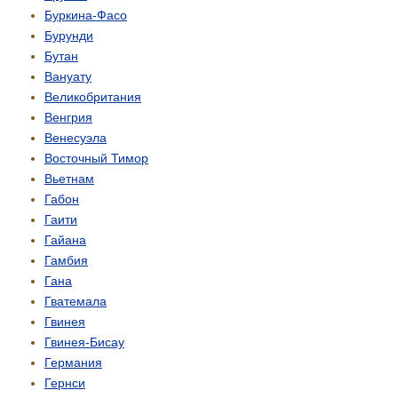
Буркина-Фасо
Бурунди
Бутан
Вануату
Великобритания
Венгрия
Венесуэла
Восточный Тимор
Вьетнам
Габон
Гаити
Гайана
Гамбия
Гана
Гватемала
Гвинея
Гвинея-Бисау
Германия
Гернси