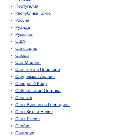
Португалия
Республика Конго
Россия
Руанда
Румыния
США
Сальвадор
Самоа
Сан-Марино
Сан-Томе и Принсипи
Саудовская Аравия
Северный Кипр
Сейшельские Острова
Сенегал
Сент-Винсент и Гренадины
Сент-Китс и Невис
Сент-Люсия
Сербия
Сингапур