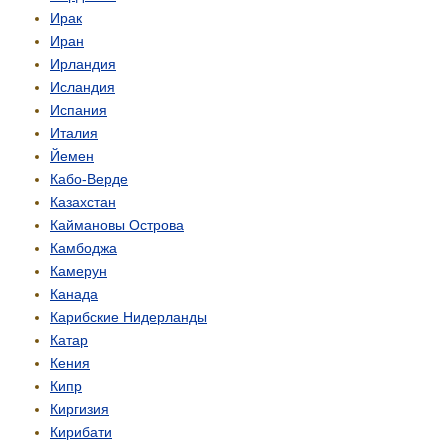
Ирак
Иран
Ирландия
Исландия
Испания
Италия
Йемен
Кабо-Верде
Казахстан
Каймановы Острова
Камбоджа
Камерун
Канада
Карибские Нидерланды
Катар
Кения
Кипр
Киргизия
Кирибати