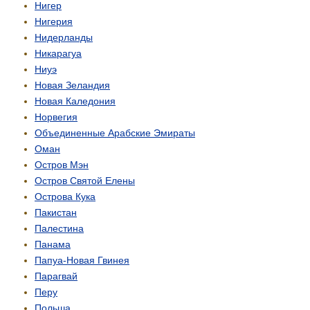
Нигер
Нигерия
Нидерланды
Никарагуа
Ниуэ
Новая Зеландия
Новая Каледония
Норвегия
Объединенные Арабские Эмираты
Оман
Остров Мэн
Остров Святой Елены
Острова Кука
Пакистан
Палестина
Панама
Папуа-Новая Гвинея
Парагвай
Перу
Польша