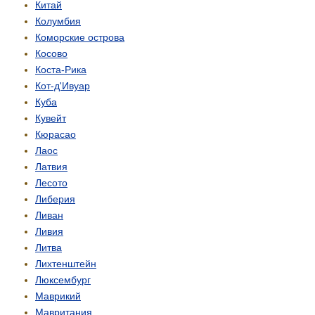
Китай
Колумбия
Коморские острова
Косово
Коста-Рика
Кот-д'Ивуар
Куба
Кувейт
Кюрасао
Лаос
Латвия
Лесото
Либерия
Ливан
Ливия
Литва
Лихтенштейн
Люксембург
Маврикий
Мавритания