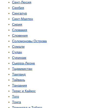
Сент-Люсия
Сербия
Сингапур
Синт-Мартен
Сирия
Словакия
Словения
Соломоновы Острова
Сомали
Судан
Суринам
Сьерра-Леоне
Таджикистан
Таиланд
Тайвань
Танзания
Теркс и Кайкос
Того
Тонга
Тринидад и Тобаго