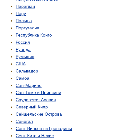
Парагвай
Перу
Польша
Португалия
Республика Конго
Россия
Руанда
Румыния
США
Сальвадор
Самоа
Сан-Марино
Сан-Томе и Принсипи
Саудовская Аравия
Северный Кипр
Сейшельские Острова
Сенегал
Сент-Винсент и Гренадины
Сент-Китс и Невис