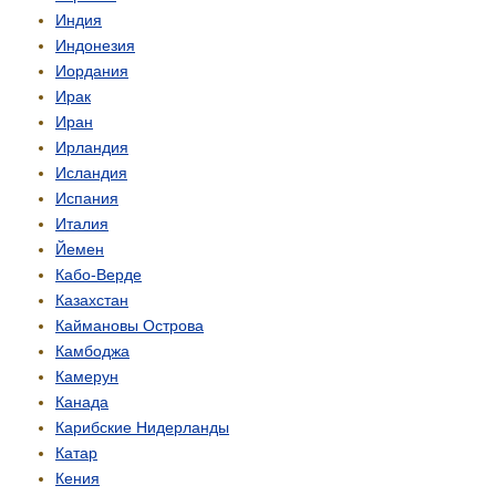
Индия
Индонезия
Иордания
Ирак
Иран
Ирландия
Исландия
Испания
Италия
Йемен
Кабо-Верде
Казахстан
Каймановы Острова
Камбоджа
Камерун
Канада
Карибские Нидерланды
Катар
Кения