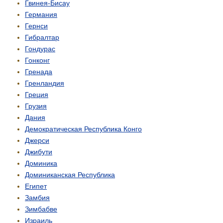
Гвинея-Бисау
Германия
Гернси
Гибралтар
Гондурас
Гонконг
Гренада
Гренландия
Греция
Грузия
Дания
Демо­кратическая Республика Конго
Джерси
Джибути
Доминика
Доминиканская Республика
Египет
Замбия
Зимбабве
Израиль