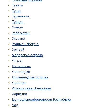
Тувалу
Тунис
Туркмения
Турция
Уганда
Узбекистан
Украина
Уоллис и Футуна
Уругвай
Фарерские острова
Фиджи
Филиппины
Финляндия
Фолклендские острова
Франция
Французская Полинезия
Хорватия
Центрально­африканская Республика
Чад