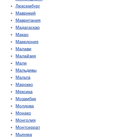
Люксембург
Маврикий
Мавритания
Мадагаскар
Макао
Македония
Малави
Малайзия
Мали
Мальдивы
Мальта
Марокко
Мексика
Мозамбик
Молдова
Монако
Монголия
Монтсеррат
Мьянма