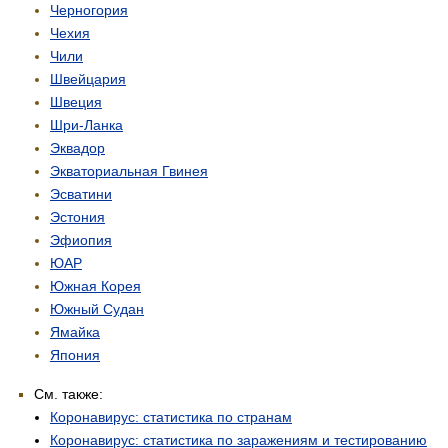
Черногория
Чехия
Чили
Швейцария
Швеция
Шри-Ланка
Эквадор
Экваториальная Гвинея
Эсватини
Эстония
Эфиопия
ЮАР
Южная Корея
Южный Судан
Ямайка
Япония
См. также:
Коронавирус: статистика по странам
Коронавирус: статистика по заражениям и тестированию