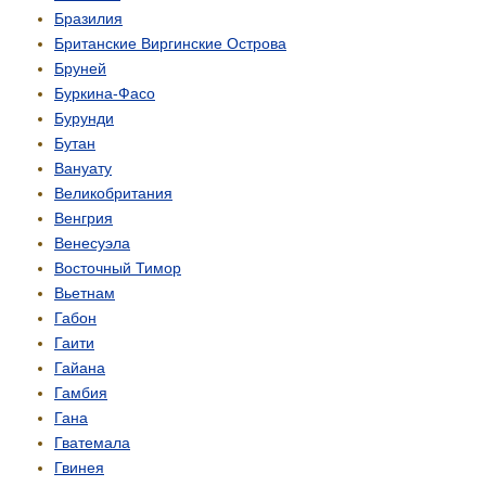
Бразилия
Британские Виргинские Острова
Бруней
Буркина-Фасо
Бурунди
Бутан
Вануату
Великобритания
Венгрия
Венесуэла
Восточный Тимор
Вьетнам
Габон
Гаити
Гайана
Гамбия
Гана
Гватемала
Гвинея