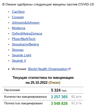
В Омане одобрены следующие вакцины против COVID-19:
CanSino
Covaxin
Johnson&Johnson
Moderna
Oxford/AstraZeneca
Pfizer/BioNTech
Sinopharm/Beijing
Sinovac
Sputnik Light
Sputnik V
Источник:
World Health Organization
Текущая статистика по вакцинации
на 25.10.2022
(Оман)
Население
5 324
тыс.
Количество вакцини­рованных
3 257 365
61,
18
%
Полностью вакцини­ровано
3 048 826
57,
27
%