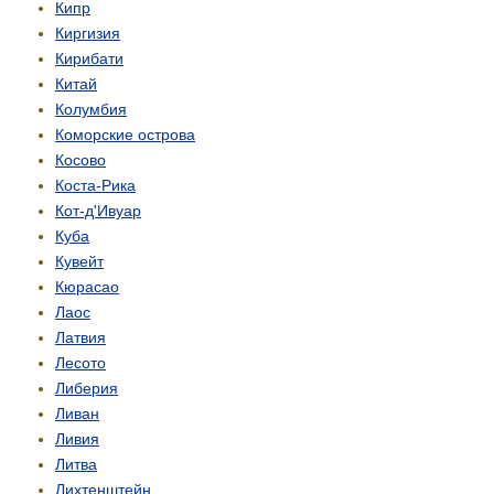
Кипр
Киргизия
Кирибати
Китай
Колумбия
Коморские острова
Косово
Коста-Рика
Кот-д'Ивуар
Куба
Кувейт
Кюрасао
Лаос
Латвия
Лесото
Либерия
Ливан
Ливия
Литва
Лихтенштейн