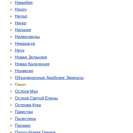
Намибия
Науру
Непал
Нигер
Нигерия
Нидерланды
Никарагуа
Ниуэ
Новая Зеландия
Новая Каледония
Норвегия
Объединенные Арабские Эмираты
Оман
Остров Мэн
Остров Святой Елены
Острова Кука
Пакистан
Палестина
Панама
Папуа-Новая Гвинея