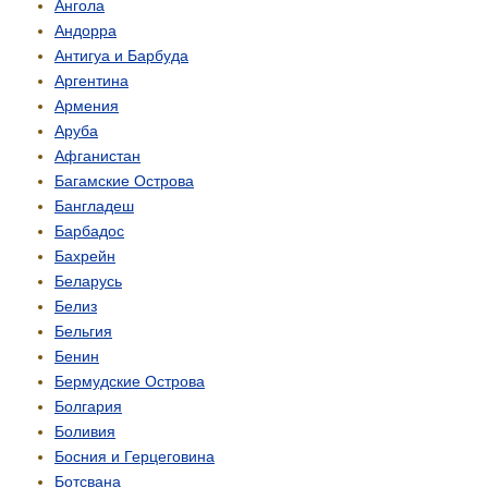
Ангола
Андорра
Антигуа и Барбуда
Аргентина
Армения
Аруба
Афганистан
Багамские Острова
Бангладеш
Барбадос
Бахрейн
Беларусь
Белиз
Бельгия
Бенин
Бермудские Острова
Болгария
Боливия
Босния и Герцеговина
Ботсвана