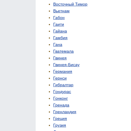
Восточный Тимор
Вьетнам
Габон
Гаити
Гайана
Гамбия
Гана
Гватемала
Гвинея
Гвинея-Бисау
Германия
Гернси
Гибралтар
Гондурас
Гонконг
Гренада
Гренландия
Греция
Грузия