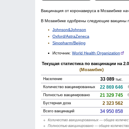
Вакцинация от коронавируса в Мозамбике нач
В Мозамбике одобрены следующие вакцины п
Johnson&Johnson
Oxford/AstraZeneca
Sinopharm/Beijing
Источник:
World Health Organization
Текущая статистика по вакцинации на 2.0
(Мозамбик)
Население
33 089
тыс.
Количество вакцини­рованных
22 869 646
Полностью вакцини­ровано
21 329 745
Бустерная доза
2 323 562
Всего вакцинаций
34 950 858
Количество вакцини­рованных
— общее количест
Полностью вакцини­ровано
— общее количество 