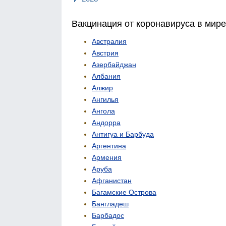
Вакцинация от коронавируса в мире
Австралия
Австрия
Азербайджан
Албания
Алжир
Ангилья
Ангола
Андорра
Антигуа и Барбуда
Аргентина
Армения
Аруба
Афганистан
Багамские Острова
Бангладеш
Барбадос