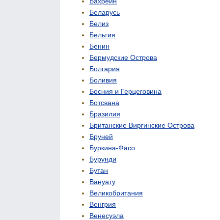
Бахрейн
Беларусь
Белиз
Бельгия
Бенин
Бермудские Острова
Болгария
Боливия
Босния и Герцеговина
Ботсвана
Бразилия
Британские Виргинские Острова
Бруней
Буркина-Фасо
Бурунди
Бутан
Вануату
Великобритания
Венгрия
Венесуэла