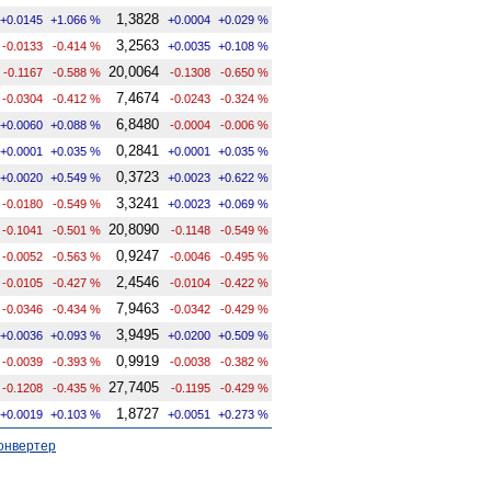
1,3828
+0.0145
+1.066 %
+0.0004
+0.029 %
3,2563
-0.0133
-0.414 %
+0.0035
+0.108 %
20,0064
-0.1167
-0.588 %
-0.1308
-0.650 %
7,4674
-0.0304
-0.412 %
-0.0243
-0.324 %
6,8480
+0.0060
+0.088 %
-0.0004
-0.006 %
0,2841
+0.0001
+0.035 %
+0.0001
+0.035 %
0,3723
+0.0020
+0.549 %
+0.0023
+0.622 %
3,3241
-0.0180
-0.549 %
+0.0023
+0.069 %
20,8090
-0.1041
-0.501 %
-0.1148
-0.549 %
0,9247
-0.0052
-0.563 %
-0.0046
-0.495 %
2,4546
-0.0105
-0.427 %
-0.0104
-0.422 %
7,9463
-0.0346
-0.434 %
-0.0342
-0.429 %
3,9495
+0.0036
+0.093 %
+0.0200
+0.509 %
0,9919
-0.0039
-0.393 %
-0.0038
-0.382 %
27,7405
-0.1208
-0.435 %
-0.1195
-0.429 %
1,8727
+0.0019
+0.103 %
+0.0051
+0.273 %
онвертер