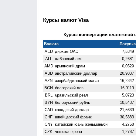
Курсы валют Visa
Курсы конвертации платежной си
Валюта
Покупка 
AED
дирхам ОАЭ
7,5349
ALL
албанский лек
0,2681
AMD
армянский драм
0,0529
AUD
австралийский доллар
20,9837
AZN
азербайджанский манат
16,2342
BGN
болгарский лев
16,9119
BRL
бразильский реал
5,0723
BYN
белорусский рубль
10,5437
CAD
канадский доллар
21,5639
CHF
швейцарский франк
30,5883
CNY
китайский юань женьминьби
4,2758
CZK
чешская крона
1,2787