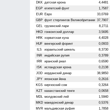
DKK
датская крона
4,4481
EGP
египетский фунт
1,7587
EUR
Евро
33,0769
GBP
фунт стерлингов Велико­британии
37,7907
GEL
грузинский лари
8,2711
HKD
гонконгский доллар
3,5695
HRK
хорватская куна
4,4028
HUF
венгерский форинт
0,0933
ILS
израильский шекель
8,3730
INR
индийская рупия
0,3789
IRR
иранский риал
0,6590
ISK
исландская крона
0,2138
JOD
иорданский динар
38,9850
JPY
японская йена
0,2616
KGS
киргизский сом
0,3264
KZT
казахстанский тенге
0,0658
MDL
молдовский лей
1,5940
MKD
македонский денар
0,5376
MVR
мальдивская руфия
1,7858