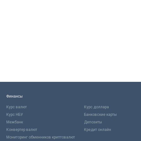
Финансы
Курс валют
Курс доллара
Курс НБУ
Банковские карты
Межбанк
Депозиты
Конвертер валют
Кредит онлайн
Мониторинг обменников криптовалют