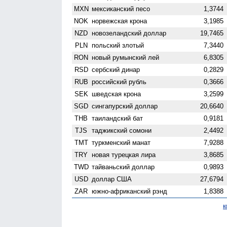
MXN
мексиканский песо
1,3744
NOK
норвежская крона
3,1985
NZD
ново­зеландский доллар
19,7465
PLN
польский злотый
7,3440
RON
новый румынский лей
6,8305
RSD
сербский динар
0,2829
RUB
российский рубль
0,3666
SEK
шведская крона
3,2599
SGD
сингапурский доллар
20,6640
THB
таиландский бат
0,9181
TJS
таджикский сомони
2,4492
TMT
туркменский манат
7,9288
TRY
новая турецкая лира
3,8685
TWD
тайваньский доллар
0,9893
USD
доллар США
27,6794
ZAR
южно-африканский рэнд
1,8388
к