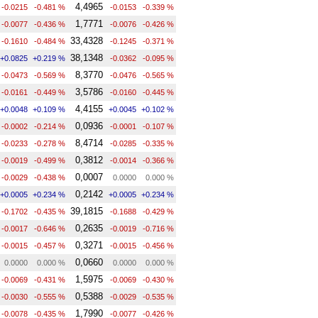
4,4965
-0.0215
-0.481 %
-0.0153
-0.339 %
1,7771
-0.0077
-0.436 %
-0.0076
-0.426 %
33,4328
-0.1610
-0.484 %
-0.1245
-0.371 %
38,1348
+0.0825
+0.219 %
-0.0362
-0.095 %
8,3770
-0.0473
-0.569 %
-0.0476
-0.565 %
3,5786
-0.0161
-0.449 %
-0.0160
-0.445 %
4,4155
+0.0048
+0.109 %
+0.0045
+0.102 %
0,0936
-0.0002
-0.214 %
-0.0001
-0.107 %
8,4714
-0.0233
-0.278 %
-0.0285
-0.335 %
0,3812
-0.0019
-0.499 %
-0.0014
-0.366 %
0,0007
-0.0029
-0.438 %
0.0000
0.000 %
0,2142
+0.0005
+0.234 %
+0.0005
+0.234 %
39,1815
-0.1702
-0.435 %
-0.1688
-0.429 %
0,2635
-0.0017
-0.646 %
-0.0019
-0.716 %
0,3271
-0.0015
-0.457 %
-0.0015
-0.456 %
0,0660
0.0000
0.000 %
0.0000
0.000 %
1,5975
-0.0069
-0.431 %
-0.0069
-0.430 %
0,5388
-0.0030
-0.555 %
-0.0029
-0.535 %
1,7990
-0.0078
-0.435 %
-0.0077
-0.426 %