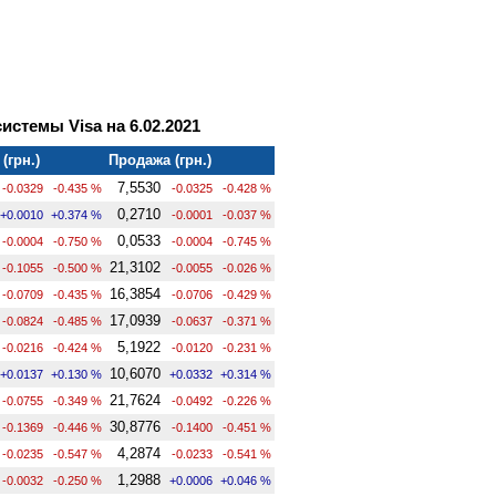
стемы Visa на 6.02.2021
(грн.)
Продажа (грн.)
7,5530
-0.0329
-0.435 %
-0.0325
-0.428 %
0,2710
+0.0010
+0.374 %
-0.0001
-0.037 %
0,0533
-0.0004
-0.750 %
-0.0004
-0.745 %
21,3102
-0.1055
-0.500 %
-0.0055
-0.026 %
16,3854
-0.0709
-0.435 %
-0.0706
-0.429 %
17,0939
-0.0824
-0.485 %
-0.0637
-0.371 %
5,1922
-0.0216
-0.424 %
-0.0120
-0.231 %
10,6070
+0.0137
+0.130 %
+0.0332
+0.314 %
21,7624
-0.0755
-0.349 %
-0.0492
-0.226 %
30,8776
-0.1369
-0.446 %
-0.1400
-0.451 %
4,2874
-0.0235
-0.547 %
-0.0233
-0.541 %
1,2988
-0.0032
-0.250 %
+0.0006
+0.046 %