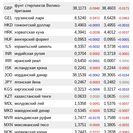
фунт стерлингов Велико­
GBP
38,1173
38,4603
-0.0940
-0.0171
британии
GEL
грузинский лари
8,5240
8,6428
-0.0472
-0.0463
HKD
гонконгский доллар
3,4903
3,4955
+0.0003
+0.0010
HRK
хорватская куна
4,3941
4,4012
-0.0038
-0.0037
HUF
венгерский форинт
0,0953
0,0955
+0.0002
+0.0001
ILS
израильский шекель
8,3357
8,3738
+0.0032
+0.0031
INR
индийская рупия
0,3704
0,3719
-0.0002
-0.0001
IRR
иранский риал
0,6450
0,0007
+0.0001
0.0000
ISK
исландская крона
0,2241
0,2244
-0.0003
-0.0002
JOD
иорданский динар
38,1539
38,3065
+0.0062
+0.0154
JPY
японская йена
0,2467
0,2482
-0.0003
0.0000
KGS
киргизский сом
0,3213
0,3217
+0.0009
+0.0010
KZT
казахстанский тенге
0,0633
0,0635
0.0000
0.0000
MDL
молдовский лей
1,5358
1,5376
-0.0041
-0.0037
MKD
македонский денар
0,5345
0,5352
-0.0009
-0.0007
MVR
мальдивская руфия
1,7477
1,7588
+0.0170
-0.0189
MXN
мексиканский песо
1,3751
1,3805
-0.0005
-0.0031
NOK
норвежская крона
3,2443
3,2838
-0.0237
-0.0083