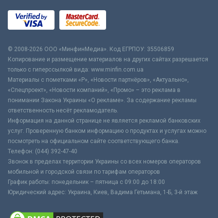
© 2008-2026 ООО «МинфинМедиа». Код ЕГРПОУ: 35506859
Копирование и размещение материалов на других сайтах разрешается
только с гиперссылкой вида: www.minfin.com.ua
Материалы с пометками «Р», «Новости партнёров», «Актуально»,
«Спецпроект», «Новости компаний», «Промо» – это реклама в
понимании Закона Украины «О рекламе». За содержание рекламы
ответственность несёт рекламодатель.
Информация на данной странице не является рекламой банковских
услуг. Проверенную банком информацию о продуктах и услугах можно
посмотреть на официальном сайте соответствующего банка.
Телефон: (044) 392-47-40
Звонок в пределах территории Украины со всех номеров операторов
мобильной и городской связи по тарифам операторов
График работы: понедельник – пятница с 09:00 до 18:00
Юридический адрес: Украина, Киев, Вадима Гетьмана, 1-Б, 3-й этаж