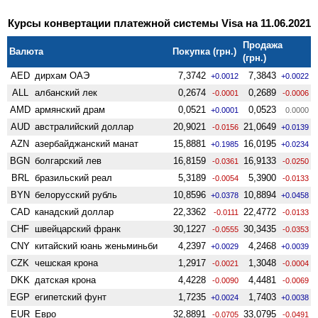
Курсы конвертации платежной системы Visa на 11.06.2021
Продажа
Валюта
Покупка (грн.)
(грн.)
AED
дирхам ОАЭ
7,3742
7,3843
+0.0012
+0.0022
ALL
албанский лек
0,2674
0,2689
-0.0001
-0.0006
AMD
армянский драм
0,0521
0,0523
+0.0001
0.0000
AUD
австралийский доллар
20,9021
21,0649
-0.0156
+0.0139
AZN
азербайджанский манат
15,8881
16,0195
+0.1985
+0.0234
BGN
болгарский лев
16,8159
16,9133
-0.0361
-0.0250
BRL
бразильский реал
5,3189
5,3900
-0.0054
-0.0133
BYN
белорусский рубль
10,8596
10,8894
+0.0378
+0.0458
CAD
канадский доллар
22,3362
22,4772
-0.0111
-0.0133
CHF
швейцарский франк
30,1227
30,3435
-0.0555
-0.0353
CNY
китайский юань женьминьби
4,2397
4,2468
+0.0029
+0.0039
CZK
чешская крона
1,2917
1,3048
-0.0021
-0.0004
DKK
датская крона
4,4228
4,4481
-0.0090
-0.0069
EGP
египетский фунт
1,7235
1,7403
+0.0024
+0.0038
EUR
Евро
32,8891
33,0795
-0.0705
-0.0491