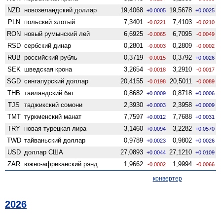
NZD
ново­зеландский доллар
19,4068
19,5678
+0.0005
+0.0025
PLN
польский злотый
7,3401
7,4103
-0.0221
-0.0210
RON
новый румынский лей
6,6925
6,7095
-0.0065
-0.0049
RSD
сербский динар
0,2801
0,2809
-0.0003
-0.0002
RUB
российский рубль
0,3719
0,3792
-0.0015
+0.0026
SEK
шведская крона
3,2654
3,2910
-0.0018
-0.0017
SGD
сингапурский доллар
20,4155
20,5011
-0.0198
-0.0089
THB
таиландский бат
0,8682
0,8718
+0.0009
+0.0006
TJS
таджикский сомони
2,3930
2,3958
+0.0003
+0.0009
TMT
туркменский манат
7,7597
7,7688
+0.0012
+0.0031
TRY
новая турецкая лира
3,1460
3,2282
+0.0094
+0.0570
TWD
тайваньский доллар
0,9789
0,9802
+0.0023
+0.0026
USD
доллар США
27,0893
27,1210
+0.0044
+0.0109
ZAR
южно-африканский рэнд
1,9662
1,9994
-0.0002
-0.0066
конвертер
2026