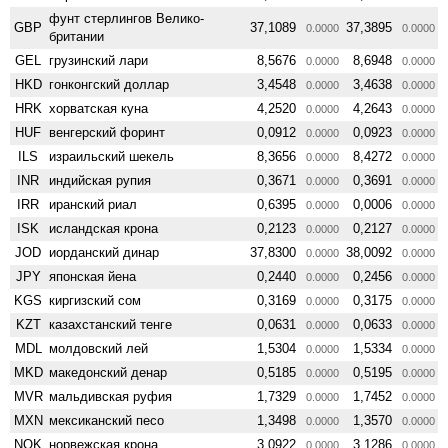
фунт стерлингов Велико­
GBP
37,1089
37,3895
0.0000
0.0000
британии
GEL
грузинский лари
8,5676
8,6948
0.0000
0.0000
HKD
гонконгский доллар
3,4548
3,4638
0.0000
0.0000
HRK
хорватская куна
4,2520
4,2643
0.0000
0.0000
HUF
венгерский форинт
0,0912
0,0923
0.0000
0.0000
ILS
израильский шекель
8,3656
8,4272
0.0000
0.0000
INR
индийская рупия
0,3671
0,3691
0.0000
0.0000
IRR
иранский риал
0,6395
0,0006
0.0000
0.0000
ISK
исландская крона
0,2123
0,2127
0.0000
0.0000
JOD
иорданский динар
37,8300
38,0092
0.0000
0.0000
JPY
японская йена
0,2440
0,2456
0.0000
0.0000
KGS
киргизский сом
0,3169
0,3175
0.0000
0.0000
KZT
казахстанский тенге
0,0631
0,0633
0.0000
0.0000
MDL
молдовский лей
1,5304
1,5334
0.0000
0.0000
MKD
македонский денар
0,5185
0,5195
0.0000
0.0000
MVR
мальдивская руфия
1,7329
1,7452
0.0000
0.0000
MXN
мексиканский песо
1,3498
1,3570
0.0000
0.0000
NOK
норвежская крона
3,0922
3,1286
0.0000
0.0000