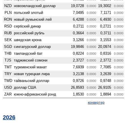
NZD
ново­зеландский доллар
19,0728
19,3002
0.0000
0.0000
PLN
польский злотый
7,0495
7,1171
0.0000
0.0000
RON
новый румынский лей
6,4288
6,4930
0.0000
0.0000
RSD
сербский динар
0,2711
0,2721
0.0000
0.0000
RUB
российский рубль
0,3664
0,3711
0.0000
0.0000
SEK
шведская крона
3,1266
3,1553
0.0000
0.0000
SGD
сингапурский доллар
19,9846
20,0974
0.0000
0.0000
THB
таиландский бат
0,8224
0,8316
0.0000
0.0000
TJS
таджикский сомони
2,3727
2,3772
0.0000
0.0000
TMT
туркменский манат
7,6939
7,7085
0.0000
0.0000
TRY
новая турецкая лира
3,2138
3,2639
0.0000
0.0000
TWD
тайваньский доллар
0,9726
0,9748
0.0000
0.0000
USD
доллар США
26,8593
26,9105
0.0000
0.0000
ZAR
южно-африканский рэнд
1,8530
1,8894
0.0000
0.0000
конвертер
2026