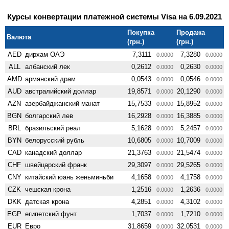
Курсы конвертации платежной системы Visa на 6.09.2021
Покупка
Продажа
Валюта
(грн.)
(грн.)
AED
дирхам ОАЭ
7,3111
7,3280
0.0000
0.0000
ALL
албанский лек
0,2612
0,2630
0.0000
0.0000
AMD
армянский драм
0,0543
0,0546
0.0000
0.0000
AUD
австралийский доллар
19,8571
20,1290
0.0000
0.0000
AZN
азербайджанский манат
15,7533
15,8952
0.0000
0.0000
BGN
болгарский лев
16,2928
16,3885
0.0000
0.0000
BRL
бразильский реал
5,1628
5,2457
0.0000
0.0000
BYN
белорусский рубль
10,6805
10,7009
0.0000
0.0000
CAD
канадский доллар
21,3763
21,5474
0.0000
0.0000
CHF
швейцарский франк
29,3097
29,5265
0.0000
0.0000
CNY
китайский юань женьминьби
4,1658
4,1758
0.0000
0.0000
CZK
чешская крона
1,2516
1,2636
0.0000
0.0000
DKK
датская крона
4,2851
4,3102
0.0000
0.0000
EGP
египетский фунт
1,7037
1,7210
0.0000
0.0000
EUR
Евро
31,8659
32,0531
0.0000
0.0000