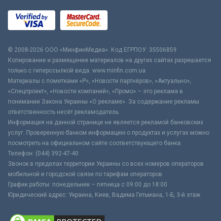
© 2008-2026 ООО «МинфинМедиа». Код ЕГРПОУ: 35506859
Копирование и размещение материалов на других сайтах разрешается
только с гиперссылкой вида: www.minfin.com.ua
Материалы с пометками «Р», «Новости партнёров», «Актуально»,
«Спецпроект», «Новости компаний», «Промо» – это реклама в
понимании Закона Украины «О рекламе». За содержание рекламы
ответственность несёт рекламодатель.
Информация на данной странице не является рекламой банковских
услуг. Проверенную банком информацию о продуктах и услугах можно
посмотреть на официальном сайте соответствующего банка.
Телефон: (044) 392-47-40
Звонок в пределах территории Украины со всех номеров операторов
мобильной и городской связи по тарифам операторов
График работы: понедельник – пятница с 09:00 до 18:00
Юридический адрес: Украина, Киев, Вадима Гетьмана, 1-Б, 3-й этаж