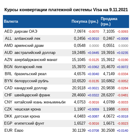
Курсы конвертации платежной системы Visa на 9.11.2021
Продажа
Валюта
Покупка (грн.)
(грн.)
AED
дирхам ОАЭ
7,0974
7,1035
-0.0070
-0.0093
ALL
албанский лек
0,2456
0,2467
+0.0010
+0.0008
AMD
армянский драм
0,0548
0,0551
0.0000
0.0000
AUD
австралийский доллар
19,2485
19,3916
+0.0445
+0.0235
AZN
азербайджанский манат
15,1045
15,3912
-0.0125
-0.0190
BGN
болгарский лев
15,3970
15,4670
+0.0362
+0.0072
BRL
бразильский реал
4,6576
4,7149
+0.0040
-0.0334
BYN
белорусский рубль
10,6520
10,6862
-0.0135
-0.0052
CAD
канадский доллар
20,9118
20,9838
+0.0021
-0.0284
CHF
швейцарский франк
28,4660
28,6207
+0.0322
-0.0481
CNY
китайский юань женьминьби
4,0753
4,0789
-0.0016
-0.0033
CZK
чешская крона
1,1907
1,1988
+0.0059
-0.0003
DKK
датская крона
4,0483
4,0672
+0.0087
+0.0018
EGP
египетский фунт
1,6527
1,6671
-0.0016
-0.0023
EUR
Евро
30,1139
30,2508
+0.0708
+0.0140