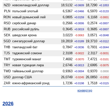
NZD
ново­зеландский доллар
18,5132
18,7290
+0.0609
+0.1053
PLN
польский злотый
6,5367
6,5970
+0.0466
+0.0133
RON
новый румынский лей
6,0805
6,1168
+0.0159
-0.0001
RSD
сербский динар
0,2566
0,2574
+0.0006
+0.0007
RUB
российский рубль
0,3645
0,3685
+0.0019
+0.0007
SEK
шведская крона
3,0223
3,0571
-0.0063
+0.0048
SGD
сингапурский доллар
19,2819
19,3710
+0.0189
+0.0112
THB
таиландский бат
0,7847
0,7931
+0.0036
+0.0044
TJS
таджикский сомони
2,3108
2,3117
-0.0022
-0.0031
TMT
туркменский манат
7,4692
7,4721
-0.0070
-0.0101
TRY
новая турецкая лира
2,6746
2,6995
+0.0013
-0.0075
TWD
тайваньский доллар
0,9363
0,9370
+0.0004
0.0000
USD
доллар США
26,0749
26,0850
-0.0245
-0.0352
ZAR
южно-африканский рэнд
1,7236
1,7518
+0.0198
+0.0115
конвертер
2026