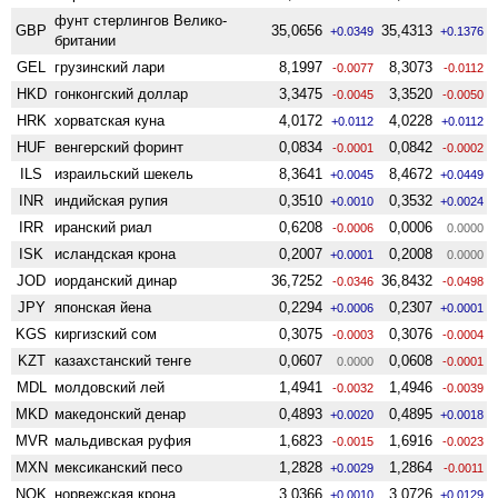
фунт стерлингов Велико­
GBP
35,0656
35,4313
+0.0349
+0.1376
британии
GEL
грузинский лари
8,1997
8,3073
-0.0077
-0.0112
HKD
гонконгский доллар
3,3475
3,3520
-0.0045
-0.0050
HRK
хорватская куна
4,0172
4,0228
+0.0112
+0.0112
HUF
венгерский форинт
0,0834
0,0842
-0.0001
-0.0002
ILS
израильский шекель
8,3641
8,4672
+0.0045
+0.0449
INR
индийская рупия
0,3510
0,3532
+0.0010
+0.0024
IRR
иранский риал
0,6208
0,0006
-0.0006
0.0000
ISK
исландская крона
0,2007
0,2008
+0.0001
0.0000
JOD
иорданский динар
36,7252
36,8432
-0.0346
-0.0498
JPY
японская йена
0,2294
0,2307
+0.0006
+0.0001
KGS
киргизский сом
0,3075
0,3076
-0.0003
-0.0004
KZT
казахстанский тенге
0,0607
0,0608
0.0000
-0.0001
MDL
молдовский лей
1,4941
1,4946
-0.0032
-0.0039
MKD
македонский денар
0,4893
0,4895
+0.0020
+0.0018
MVR
мальдивская руфия
1,6823
1,6916
-0.0015
-0.0023
MXN
мексиканский песо
1,2828
1,2864
+0.0029
-0.0011
NOK
норвежская крона
3,0366
3,0726
+0.0010
+0.0129