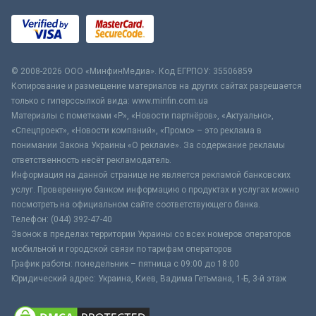
© 2008-2026 ООО «МинфинМедиа». Код ЕГРПОУ: 35506859
Копирование и размещение материалов на других сайтах разрешается
только с гиперссылкой вида: www.minfin.com.ua
Материалы с пометками «Р», «Новости партнёров», «Актуально»,
«Спецпроект», «Новости компаний», «Промо» – это реклама в
понимании Закона Украины «О рекламе». За содержание рекламы
ответственность несёт рекламодатель.
Информация на данной странице не является рекламой банковских
услуг. Проверенную банком информацию о продуктах и услугах можно
посмотреть на официальном сайте соответствующего банка.
Телефон: (044) 392-47-40
Звонок в пределах территории Украины со всех номеров операторов
мобильной и городской связи по тарифам операторов
График работы: понедельник – пятница с 09:00 до 18:00
Юридический адрес: Украина, Киев, Вадима Гетьмана, 1-Б, 3-й этаж