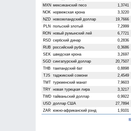
MXN
мексиканский песо
1,3741
NOK
норвежская крона
3,3220
NZD
ново­зеландский доллар
19,7666
PLN
польский злотый
7,2999
RON
новый румынский лей
6,7721
RSD
сербский динар
0,2836
RUB
российский рубль
0,3686
SEK
шведская крона
3,2697
SGD
сингапурский доллар
20,7507
THB
таиландский бат
0,8898
TJS
таджикский сомони
2,4549
TMT
туркменский манат
7,9603
TRY
новая турецкая лира
3,3217
TWD
тайваньский доллар
0,9922
USD
доллар США
27,7894
ZAR
южно-африканский рэнд
1,9101
к