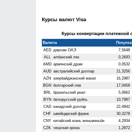
Курсы валют Visa
Курсы конвертации платежной си
Валюта
Покупка 
AED
дирхам ОАЭ
7,5648
ALL
албанский лек
0,2693
AMD
армянский драм
0,0532
AUD
австралийский доллар
21,3256
AZN
азербайджанский манат
16,2987
BGN
болгарский лев
17,0459
BRL
бразильский реал
5,0662
BYN
белорусский рубль
10,7987
CAD
канадский доллар
22,4942
CHF
швейцарский франк
30,3278
CNY
китайский юань женьминьби
4,2934
CZK
чешская крона
1,2872