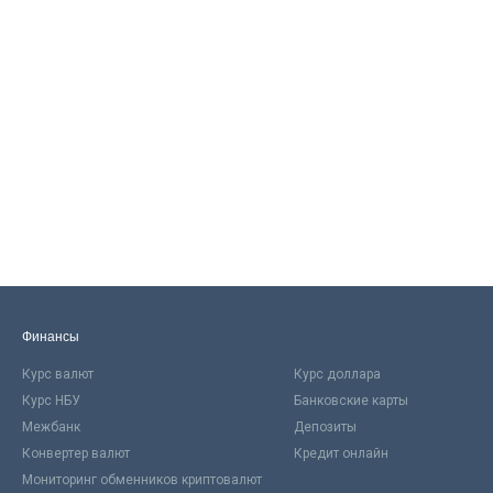
Финансы
Курс валют
Курс доллара
Курс НБУ
Банковские карты
Межбанк
Депозиты
Конвертер валют
Кредит онлайн
Мониторинг обменников криптовалют