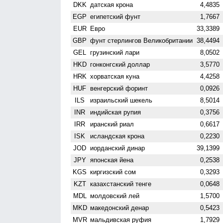
DKK
датская крона
4,4835
EGP
египетский фунт
1,7667
EUR
Евро
33,3389
GBP
фунт стерлингов Велико­британии
38,4494
GEL
грузинский лари
8,0502
HKD
гонконгский доллар
3,5770
HRK
хорватская куна
4,4258
HUF
венгерский форинт
0,0926
ILS
израильский шекель
8,5014
INR
индийская рупия
0,3756
IRR
иранский риал
0,6617
ISK
исландская крона
0,2230
JOD
иорданский динар
39,1399
JPY
японская йена
0,2538
KGS
киргизский сом
0,3293
KZT
казахстанский тенге
0,0648
MDL
молдовский лей
1,5700
MKD
македонский денар
0,5423
MVR
мальдивская руфия
1,7929