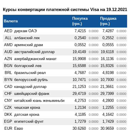
Курсы конвертации платежной системы Visa на 19.12.2021
Покупка
Продажа
Валюта
(грн.)
(грн.)
AED
дирхам ОАЭ
7,4215
7,4287
0.0000
0.0000
ALL
албанский лек
0,2540
0,2552
0.0000
0.0000
AMD
армянский драм
0,0552
0,0555
0.0000
0.0000
AUD
австралийский доллар
19,4149
19,6118
0.0000
0.0000
AZN
азербайджанский манат
15,9908
16,1136
0.0000
0.0000
BGN
болгарский лев
15,6588
15,8326
0.0000
0.0000
BRL
бразильский реал
4,7687
4,8198
0.0000
0.0000
BYN
белорусский рубль
10,7471
10,7930
0.0000
0.0000
CAD
канадский доллар
21,1253
21,3661
0.0000
0.0000
CHF
швейцарский франк
29,4719
29,7399
0.0000
0.0000
CNY
китайский юань женьминьби
4,2753
4,2800
0.0000
0.0000
CZK
чешская крона
1,2134
1,2255
0.0000
0.0000
DKK
датская крона
4,1185
4,1642
0.0000
0.0000
EGP
египетский фунт
1,7279
1,7429
0.0000
0.0000
EUR
Евро
30,6260
30,9659
0.0000
0.0000