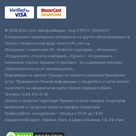
© 2008-2026 ООО «МинфинМедиа». Код ЕГРПОУ: 35506859
Копирование и размещение материалов на других сайтах разрешается
только с гиперссылкой вида: www.minfin.com.ua
Материалы с пометками «Р», «Новости партнёров», «Актуально»,
«Спецпроект», «Новости компаний», «Промо» – это реклама в
понимании Закона Украины «О рекламе». За содержание рекламы
ответственность несёт рекламодатель.
Информация на данной странице не является рекламой банковских
услуг. Проверенную банком информацию о продуктах и услугах можно
посмотреть на официальном сайте соответствующего банка.
Телефон: (044) 392-47-40
Звонок в пределах территории Украины со всех номеров операторов
мобильной и городской связи по тарифам операторов
График работы: понедельник – пятница с 09:00 до 18:00
Юридический адрес: Украина, Киев, Вадима Гетьмана, 1-Б, 3-й этаж