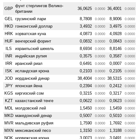
фунт стерлингов Велико­
GBP
36,0625
36,4001
0.0000
0.0000
британии
GEL
грузинский лари
8,7808
8,9006
0.0000
0.0000
HKD
гонконгский доллар
3,4932
3,4975
0.0000
0.0000
HRK
хорватская куна
4,0873
4,0928
0.0000
0.0000
HUF
венгерский форинт
0,0832
0,0843
0.0000
0.0000
ILS
израильский шекель
8,6934
8,8146
0.0000
0.0000
INR
индийская рупия
0,3575
0,3587
0.0000
0.0000
IRR
иранский риал
0,6491
0,0007
0.0000
0.0000
ISK
исландская крона
0,2103
0,2105
0.0000
0.0000
JOD
иорданский динар
38,4004
38,5315
0.0000
0.0000
JPY
японская йена
0,2394
0,2412
0.0000
0.0000
KGS
киргизский сом
0,3215
0,3217
0.0000
0.0000
KZT
казахстанский тенге
0,0622
0,0623
0.0000
0.0000
MDL
молдовский лей
1,5450
1,5459
0.0000
0.0000
MKD
македонский денар
0,5007
0,5010
0.0000
0.0000
MVR
мальдивская руфия
1,7590
1,7692
0.0000
0.0000
MXN
мексиканский песо
1,3150
1,3188
0.0000
0.0000
NOK
норвежская крона
3,0073
3,0491
0.0000
0.0000