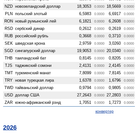
NZD
ново­зеландский доллар
18,3053
18,5669
0.0000
0.0000
PLN
польский злотый
6,5983
6,6917
0.0000
0.0000
RON
новый румынский лей
6,1821
6,2608
0.0000
0.0000
RSD
сербский динар
0,2612
0,2619
0.0000
0.0000
RUB
российский рубль
0,3668
0,3710
0.0000
0.0000
SEK
шведская крона
2,9759
3,0260
0.0000
0.0000
SGD
сингапурский доллар
19,9053
20,0340
0.0000
0.0000
THB
таиландский бат
0,8145
0,8205
0.0000
0.0000
TJS
таджикский сомони
2,4131
2,4145
0.0000
0.0000
TMT
туркменский манат
7,8099
7,8145
0.0000
0.0000
TRY
новая турецкая лира
1,6378
1,6796
0.0000
0.0000
TWD
тайваньский доллар
0,9794
0,9805
0.0000
0.0000
USD
доллар США
27,2643
27,2803
0.0000
0.0000
ZAR
южно-африканский рэнд
1,7051
1,7273
0.0000
0.0000
конвертер
2026