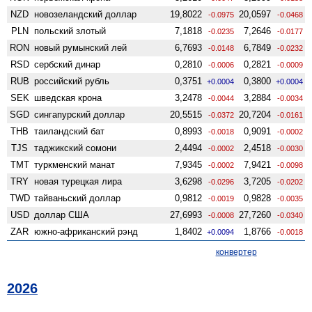
NZD
ново­зеландский доллар
19,8022
20,0597
-0.0975
-0.0468
PLN
польский злотый
7,1818
7,2646
-0.0235
-0.0177
RON
новый румынский лей
6,7693
6,7849
-0.0148
-0.0232
RSD
сербский динар
0,2810
0,2821
-0.0006
-0.0009
RUB
российский рубль
0,3751
0,3800
+0.0004
+0.0004
SEK
шведская крона
3,2478
3,2884
-0.0044
-0.0034
SGD
сингапурский доллар
20,5515
20,7204
-0.0372
-0.0161
THB
таиландский бат
0,8993
0,9091
-0.0018
-0.0002
TJS
таджикский сомони
2,4494
2,4518
-0.0002
-0.0030
TMT
туркменский манат
7,9345
7,9421
-0.0002
-0.0098
TRY
новая турецкая лира
3,6298
3,7205
-0.0296
-0.0202
TWD
тайваньский доллар
0,9812
0,9828
-0.0019
-0.0035
USD
доллар США
27,6993
27,7260
-0.0008
-0.0340
ZAR
южно-африканский рэнд
1,8402
1,8766
+0.0094
-0.0018
конвертер
2026