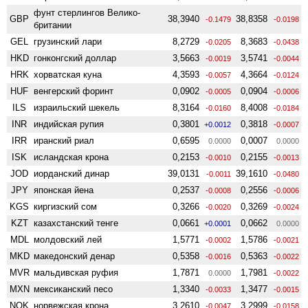
фунт стерлингов Велико­
GBP
38,3940
38,8358
-0.1479
-0.0198
британии
GEL
грузинский лари
8,2729
8,3683
-0.0205
-0.0438
HKD
гонконгский доллар
3,5663
3,5741
-0.0019
-0.0044
HRK
хорватская куна
4,3593
4,3664
-0.0057
-0.0124
HUF
венгерский форинт
0,0902
0,0904
-0.0005
-0.0006
ILS
израильский шекель
8,3164
8,4008
-0.0160
-0.0184
INR
индийская рупия
0,3801
0,3818
+0.0012
-0.0007
IRR
иранский риал
0,6595
0,0007
0.0000
0.0000
ISK
исландская крона
0,2153
0,2155
-0.0010
-0.0013
JOD
иорданский динар
39,0131
39,1610
-0.0011
-0.0480
JPY
японская йена
0,2537
0,2556
-0.0008
-0.0006
KGS
киргизский сом
0,3266
0,3269
-0.0020
-0.0024
KZT
казахстанский тенге
0,0661
0,0662
+0.0001
0.0000
MDL
молдовский лей
1,5771
1,5786
-0.0002
-0.0021
MKD
македонский денар
0,5358
0,5363
-0.0016
-0.0022
MVR
мальдивская руфия
1,7871
1,7981
0.0000
-0.0022
MXN
мексиканский песо
1,3340
1,3477
-0.0033
-0.0015
NOK
норвежская крона
3,2610
3,2999
-0.0047
-0.0158