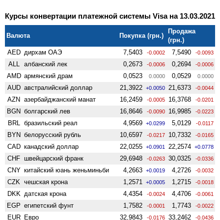
Курсы конвертации платежной системы Visa на 13.03.2021
Продажа
Валюта
Покупка (грн.)
(грн.)
AED
дирхам ОАЭ
7,5403
7,5490
-0.0002
-0.0093
ALL
албанский лек
0,2673
0,2694
-0.0006
-0.0006
AMD
армянский драм
0,0523
0,0529
0.0000
0.0000
AUD
австралийский доллар
21,3922
21,6373
+0.0050
-0.0044
AZN
азербайджанский манат
16,2459
16,3768
-0.0005
-0.0201
BGN
болгарский лев
16,8646
16,9985
-0.0090
-0.0223
BRL
бразильский реал
4,9569
5,0129
+0.0299
-0.0117
BYN
белорусский рубль
10,6597
10,7332
-0.0217
-0.0165
CAD
канадский доллар
22,0255
22,2574
+0.0901
+0.0778
CHF
швейцарский франк
29,6948
30,0325
-0.0263
-0.0336
CNY
китайский юань женьминьби
4,2663
4,2726
+0.0019
-0.0032
CZK
чешская крона
1,2571
1,2715
+0.0005
-0.0018
DKK
датская крона
4,4354
4,4706
-0.0024
-0.0061
EGP
египетский фунт
1,7582
1,7743
-0.0001
-0.0022
EUR
Евро
32,9843
33,2462
-0.0176
-0.0436