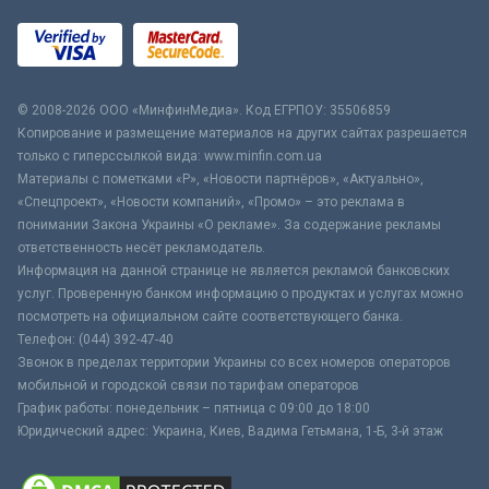
© 2008-2026 ООО «МинфинМедиа». Код ЕГРПОУ: 35506859
Копирование и размещение материалов на других сайтах разрешается
только с гиперссылкой вида: www.minfin.com.ua
Материалы с пометками «Р», «Новости партнёров», «Актуально»,
«Спецпроект», «Новости компаний», «Промо» – это реклама в
понимании Закона Украины «О рекламе». За содержание рекламы
ответственность несёт рекламодатель.
Информация на данной странице не является рекламой банковских
услуг. Проверенную банком информацию о продуктах и услугах можно
посмотреть на официальном сайте соответствующего банка.
Телефон: (044) 392-47-40
Звонок в пределах территории Украины со всех номеров операторов
мобильной и городской связи по тарифам операторов
График работы: понедельник – пятница с 09:00 до 18:00
Юридический адрес: Украина, Киев, Вадима Гетьмана, 1-Б, 3-й этаж