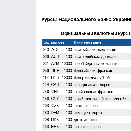
Курсы Национального банка Украи
Официальный валютный курс НБ
Код валюты
Наименование
040
ATS
100
австрийских шиллингов
036
AUD
100
австралийских долларов
031
AZM
10000
азербайджанских манатов
056
BEF
1000
бельгийских франков
112
BYB
10000
белорусских рублей
124
CAD
100
канадских долларов
756
CHF
100
швейцарских франков
156
CNY
100
китайских юаней женьминьби
203
CZK
100
чешских крон
280
DEM
100
немецких марок
208
DKK
100
датских крон
233
EEK
100
эстонских крон