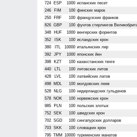
724
ESP
1000
испанских песет
246
FIM
100
финских марок
250
FRF
100
французских франков
826
GBP
100
фунтов стерлингов Велико­брит
348
HUF
1000
венгерских форинтов
352
ISK
100
исландских крон
380
ITL
10000
итальянских лир
392
JPY
1000
японских йен
398
KZT
100
казахстанских тенге
440
LTL
100
литовских литов
428
LVL
100
латвийских латов
498
MDL
100
молдовских леев
528
NLG
100
нидерландских гульденов
578
NOK
100
норвежских крон
985
PLN
100
польских злотых
752
SEK
100
шведских крон
702
SGD
100
сингапурских долларов
703
SKK
100
словацких крон
795
TMM
10000
туркменских манатов