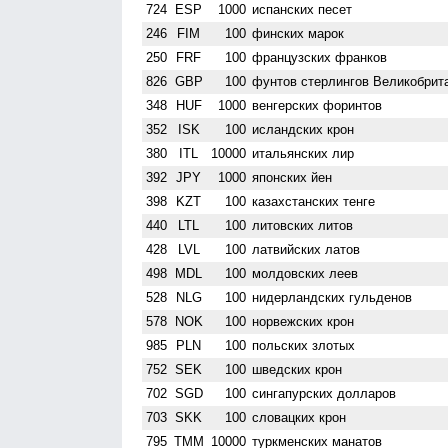
724
ESP
1000
испанских песет
246
FIM
100
финских марок
250
FRF
100
французских франков
826
GBP
100
фунтов стерлингов Велико­брит
348
HUF
1000
венгерских форинтов
352
ISK
100
исландских крон
380
ITL
10000
итальянских лир
392
JPY
1000
японских йен
398
KZT
100
казахстанских тенге
440
LTL
100
литовских литов
428
LVL
100
латвийских латов
498
MDL
100
молдовских леев
528
NLG
100
нидерландских гульденов
578
NOK
100
норвежских крон
985
PLN
100
польских злотых
752
SEK
100
шведских крон
702
SGD
100
сингапурских долларов
703
SKK
100
словацких крон
795
TMM
10000
туркменских манатов