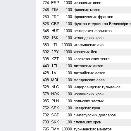
724
ESP
1000
испанских песет
246
FIM
100
финских марок
250
FRF
100
французских франков
826
GBP
100
фунтов стерлингов Велико­брит
348
HUF
1000
венгерских форинтов
352
ISK
100
исландских крон
380
ITL
10000
итальянских лир
392
JPY
1000
японских йен
398
KZT
100
казахстанских тенге
440
LTL
100
литовских литов
428
LVL
100
латвийских латов
498
MDL
100
молдовских леев
528
NLG
100
нидерландских гульденов
578
NOK
100
норвежских крон
985
PLN
100
польских злотых
752
SEK
100
шведских крон
702
SGD
100
сингапурских долларов
703
SKK
100
словацких крон
795
TMM
10000
туркменских манатов