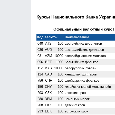
Курсы Национального банка Украи
Официальный валютный курс НБ
Код валюты
Наименование
040
ATS
100
австрийских шиллингов
036
AUD
100
австралийских долларов
031
AZM
10000
азербайджанских манатов
056
BEF
1000
бельгийских франков
112
BYB
10000
белорусских рублей
124
CAD
100
канадских долларов
756
CHF
100
швейцарских франков
156
CNY
100
китайских юаней женьминьби
203
CZK
100
чешских крон
280
DEM
100
немецких марок
208
DKK
100
датских крон
233
EEK
100
эстонских крон