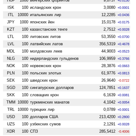
HUF
1000
венгерских форинтов
9,8737
+0.0130
ISK
100
исландских крон
3,0080
+0.0001
ITL
10000
итальянских лир
12,2285
+0.0436
JPY
1000
японских йен
15,0178
+0.0175
KZT
100
казахстанских тенге
2,7512
+0.0028
LTL
100
литовских литов
53,3550
+0.0700
LVL
100
латвийских латов
356,5319
+0.4678
MDL
100
молдовских леев
44,9003
+0.0523
NLG
100
нидерландских гульденов
106,9959
+0.3766
NOK
100
норвежских крон
28,3876
+0.0663
PLN
100
польских злотых
61,9776
+0.0813
SEK
100
шведских крон
26,9640
-0.0722
SGD
100
сингапурских долларов
124,7851
+0.1637
SKK
100
словацких крон
6,1639
+0.0081
TMM
10000
туркменских манатов
4,1042
+0.0054
TRL
10000
турецких лир
0,0789
+0.0001
USD
100
долларов США
213,4200
+0.2800
UZS
100
узбекских сумов
2,1291
+0.0028
XDR
100
СПЗ
285,5412
-0.4006