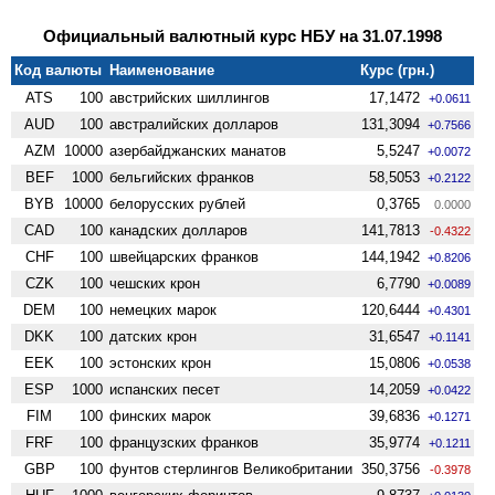
Официальный валютный курс НБУ на 31.07.1998
Код валюты
Наименование
Курс (грн.)
ATS
100
австрийских шиллингов
17,1472
+0.0611
AUD
100
австралийских долларов
131,3094
+0.7566
AZM
10000
азербайджанских манатов
5,5247
+0.0072
BEF
1000
бельгийских франков
58,5053
+0.2122
BYB
10000
белорусских рублей
0,3765
0.0000
CAD
100
канадских долларов
141,7813
-0.4322
CHF
100
швейцарских франков
144,1942
+0.8206
CZK
100
чешских крон
6,7790
+0.0089
DEM
100
немецких марок
120,6444
+0.4301
DKK
100
датских крон
31,6547
+0.1141
EEK
100
эстонских крон
15,0806
+0.0538
ESP
1000
испанских песет
14,2059
+0.0422
FIM
100
финских марок
39,6836
+0.1271
FRF
100
французских франков
35,9774
+0.1211
GBP
100
фунтов стерлингов Велико­британии
350,3756
-0.3978