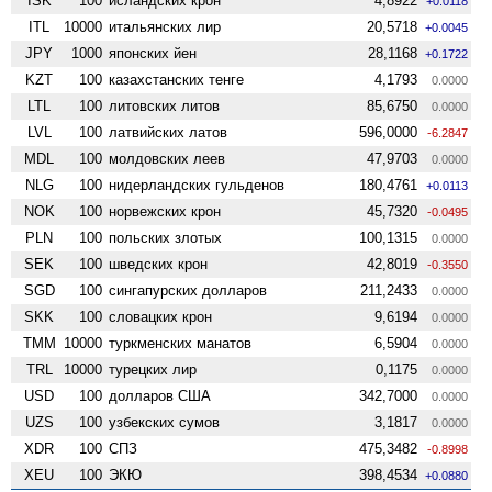
ISK
100
исландских крон
4,8922
+0.0118
ITL
10000
итальянских лир
20,5718
+0.0045
JPY
1000
японских йен
28,1168
+0.1722
KZT
100
казахстанских тенге
4,1793
0.0000
LTL
100
литовских литов
85,6750
0.0000
LVL
100
латвийских латов
596,0000
-6.2847
MDL
100
молдовских леев
47,9703
0.0000
NLG
100
нидерландских гульденов
180,4761
+0.0113
NOK
100
норвежских крон
45,7320
-0.0495
PLN
100
польских злотых
100,1315
0.0000
SEK
100
шведских крон
42,8019
-0.3550
SGD
100
сингапурских долларов
211,2433
0.0000
SKK
100
словацких крон
9,6194
0.0000
TMM
10000
туркменских манатов
6,5904
0.0000
TRL
10000
турецких лир
0,1175
0.0000
USD
100
долларов США
342,7000
0.0000
UZS
100
узбекских сумов
3,1817
0.0000
XDR
100
СПЗ
475,3482
-0.8998
XEU
100
ЭКЮ
398,4534
+0.0880