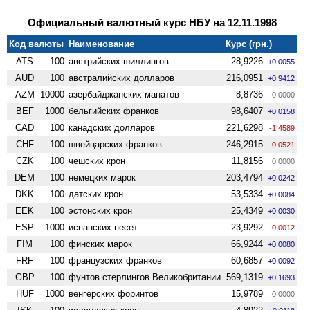
Официальный валютный курс НБУ на 12.11.1998
Код валюты
Наименование
Курс (грн.)
ATS
100
австрийских шиллингов
28,9226
+0.0055
AUD
100
австралийских долларов
216,0951
+0.9412
AZM
10000
азербайджанских манатов
8,8736
0.0000
BEF
1000
бельгийских франков
98,6407
+0.0158
CAD
100
канадских долларов
221,6298
-1.4589
CHF
100
швейцарских франков
246,2915
-0.0521
CZK
100
чешских крон
11,8156
0.0000
DEM
100
немецких марок
203,4794
+0.0242
DKK
100
датских крон
53,5334
+0.0084
EEK
100
эстонских крон
25,4349
+0.0030
ESP
1000
испанских песет
23,9292
-0.0012
FIM
100
финских марок
66,9244
+0.0080
FRF
100
французских франков
60,6857
+0.0092
GBP
100
фунтов стерлингов Велико­британии
569,1319
+0.1693
HUF
1000
венгерских форинтов
15,9789
0.0000