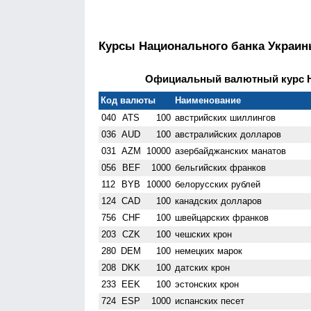
Курсы Национального банка Украи
Официальный валютный курс НБ
Код валюты
Наименование
040
ATS
100
австрийских шиллингов
036
AUD
100
австралийских долларов
031
AZM
10000
азербайджанских манатов
056
BEF
1000
бельгийских франков
112
BYB
10000
белорусских рублей
124
CAD
100
канадских долларов
756
CHF
100
швейцарских франков
203
CZK
100
чешских крон
280
DEM
100
немецких марок
208
DKK
100
датских крон
233
EEK
100
эстонских крон
724
ESP
1000
испанских песет