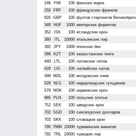
246
FIM
100
финских марок
250
FRF
100
французских франков
826
GBP
100
фунтов стерлингов Велико­брит
348
HUF
1000
венгерских форинтов
352
ISK
100
исландских крон
380
ITL
10000
итальянских лир
392
JPY
1000
японских йен
398
KZT
100
казахстанских тенге
440
LTL
100
литовских литов
428
LVL
100
латвийских латов
498
MDL
100
молдовских леев
528
NLG
100
нидерландских гульденов
578
NOK
100
норвежских крон
985
PLN
100
польских злотых
752
SEK
100
шведских крон
702
SGD
100
сингапурских долларов
703
SKK
100
словацких крон
795
TMM
10000
туркменских манатов
792
TRL
10000
турецких лир