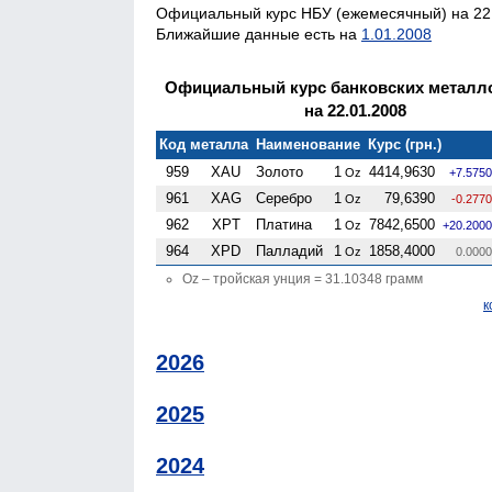
Официальный курс НБУ (ежемесячный) на 22.
Ближайшие данные есть на
1.01.2008
Официальный курс банковских металл
на 22.01.2008
Код металла
Наименование
Курс (грн.)
959
XAU
Золото
1
4414,9630
Oz
+7.5750
961
XAG
Серебро
1
79,6390
Oz
-0.2770
962
XPT
Платина
1
7842,6500
Oz
+20.2000
964
XPD
Палладий
1
1858,4000
Oz
0.0000
Oz – тройская унция = 31.10348 грамм
к
2026
2025
2024