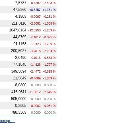
7,5787
-0.1882
-2.423 %
47,5360
+0.5457
+1.161 %
4,1909
-0.0097
-0.231 %
211,8110
-2.8081
-1.308 %
1047,6164
-12.8258
-1.209 %
44,8765
-0.0112
-0.025 %
91,1158
-1.6123
-1.739 %
200,5927
-4.3118
-2.104 %
2,0490
-0.0116
-0.563 %
77,1848
-1.4123
-1.797 %
349,5894
-2.4472
-0.695 %
21,5849
-0.4089
-1.859 %
8,0800
0.0000
0.000 %
416,0311
-11.3012
-2.645 %
505,0000
0.0000
0.000 %
0,3905
-0.0002
-0.051 %
798,3369
0.0000
0.000 %
онвертер