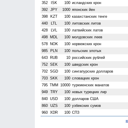
352
ISK
100
исландских крон
392
JPY
1000
японских йен
398
KZT
100
казахстанских тенге
440
LTL
100
литовских литов
428
LVL
100
латвийских латов
498
MDL
100
молдовских леев
578
NOK
100
норвежских крон
985
PLN
100
польских злотых
643
RUB
10
российских рублей
752
SEK
100
шведских крон
702
SGD
100
сингапурских долларов
703
SKK
100
словацких крон
795
TMM
10000
туркменских манатов
949
TRY
100
новых турецких лир
840
USD
100
долларов США
860
UZS
100
узбекских сумов
960
XDR
100
СПЗ
к