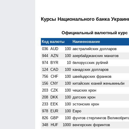
Курсы Национального банка Украи
Официальный валютный курс Н
Код валюты
Наименование
036
AUD
100
австралийских долларов
944
AZN
100
азербайджанских манатов
974
BYR
10
белорусских рублей
124
CAD
100
канадских долларов
756
CHF
100
швейцарских франков
156
CNY
100
китайских юаней женьминьби
203
CZK
100
чешских крон
208
DKK
100
датских крон
233
EEK
100
эстонских крон
978
EUR
100
Евро
826
GBP
100
фунтов стерлингов Велико­брит
348
HUF
1000
венгерских форинтов