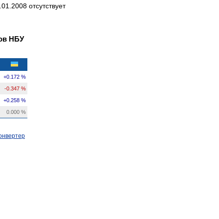
01.2008 отсутствует
ов НБУ
+0.172 %
-0.347 %
+0.258 %
0.000 %
онвертер