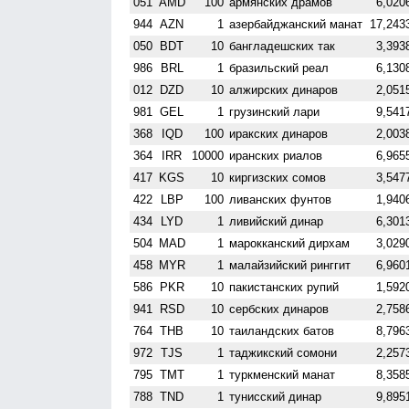
051
AMD
100
армянских драмов
6,020
944
AZN
1
азербайджанский манат
17,243
050
BDT
10
бангладешских так
3,393
986
BRL
1
бразильский реал
6,130
012
DZD
10
алжирских динаров
2,051
981
GEL
1
грузинский лари
9,541
368
IQD
100
иракских динаров
2,003
364
IRR
10000
иранских риалов
6,965
417
KGS
10
киргизских сомов
3,547
422
LBP
100
ливанских фунтов
1,940
434
LYD
1
ливийский динар
6,301
504
MAD
1
марокканский дирхам
3,029
458
MYR
1
малайзийский ринггит
6,960
586
PKR
10
пакистанских рупий
1,592
941
RSD
10
сербских динаров
2,758
764
THB
10
таиландских батов
8,796
972
TJS
1
таджикский сомони
2,257
795
TMT
1
туркменский манат
8,358
788
TND
1
тунисский динар
9,895