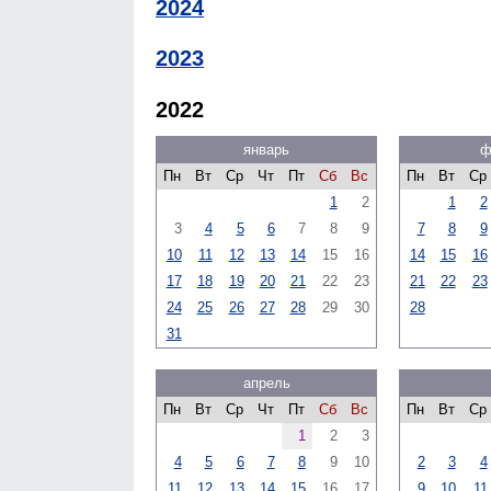
2024
2023
2022
январь
ф
Пн
Вт
Ср
Чт
Пт
Сб
Вс
Пн
Вт
Ср
1
2
1
2
3
4
5
6
7
8
9
7
8
9
10
11
12
13
14
15
16
14
15
16
17
18
19
20
21
22
23
21
22
23
24
25
26
27
28
29
30
28
31
апрель
Пн
Вт
Ср
Чт
Пт
Сб
Вс
Пн
Вт
Ср
1
2
3
4
5
6
7
8
9
10
2
3
4
11
12
13
14
15
16
17
9
10
11