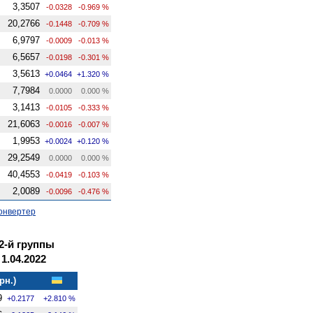
3,3507
-0.0328
-0.969 %
20,2766
-0.1448
-0.709 %
6,9797
-0.0009
-0.013 %
6,5657
-0.0198
-0.301 %
3,5613
+0.0464
+1.320 %
7,7984
0.0000
0.000 %
3,1413
-0.0105
-0.333 %
21,6063
-0.0016
-0.007 %
1,9953
+0.0024
+0.120 %
29,2549
0.0000
0.000 %
40,4553
-0.0419
-0.103 %
2,0089
-0.0096
-0.476 %
онвертер
2-й группы
1.04.2022
рн.)
9
+0.2177
+2.810 %