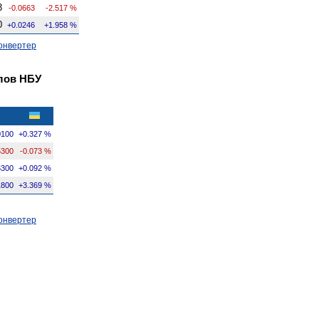
3
-0.0663
-2.517 %
0
+0.0246
+1.958 %
онвертер
лов НБУ
0100
+0.327 %
5300
-0.073 %
6300
+0.092 %
1800
+3.369 %
онвертер