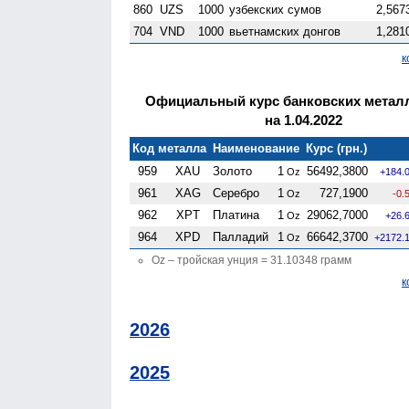
860
UZS
1000
узбекских сумов
2,567
704
VND
1000
вьетнамских донгов
1,281
к
Официальный курс банковских метал
на 1.04.2022
Код металла
Наименование
Курс (грн.)
959
XAU
Золото
1
56492,3800
Oz
+184.
961
XAG
Серебро
1
727,1900
Oz
-0.
962
XPT
Платина
1
29062,7000
Oz
+26.
964
XPD
Палладий
1
66642,3700
Oz
+2172.
Oz – тройская унция = 31.10348 грамм
к
2026
2025