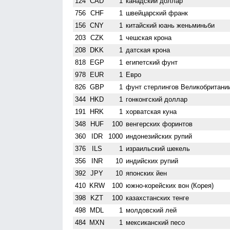
124
CAD
1
канадский доллар
756
CHF
1
швейцарский франк
156
CNY
1
китайский юань женьминьби
203
CZK
1
чешская крона
208
DKK
1
датская крона
818
EGP
1
египетский фунт
978
EUR
1
Евро
826
GBP
1
фунт стерлингов Велико­британи
344
HKD
1
гонконгский доллар
191
HRK
1
хорватская куна
348
HUF
100
венгерских форинтов
360
IDR
1000
индонезийских рупий
376
ILS
1
израильский шекель
356
INR
10
индийских рупий
392
JPY
10
японских йен
410
KRW
100
южно-корейских вон (Корея)
398
KZT
100
казахстанских тенге
498
MDL
1
молдовский лей
484
MXN
1
мексиканский песо