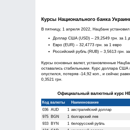
Курсы Национального банка Украи
В пятницу, 1 апреля 2022, Нацбанк установи
Доллар США (USD) – 29,2549 грн. за 1 
Евро (EUR) – 32,4773 грн. за 1 евро
Российский рубль (RUB) – 3,5613 грн. з
Курсы основных валют, установленные Нацба
оставались стабильными. Курс доллара США н
опустился, потеряв -14,92 коп., и сейчас рав
0,3521 грн.
Официальный валютный курс НБУ
Код валюты
Наименование
036
AUD
1
австралийский доллар
975
BGN
1
болгарский лев
933
BYN
1
белорусский рубль