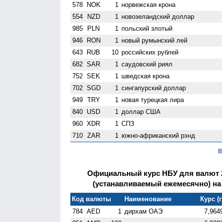
578
NOK
1
норвежская крона
554
NZD
1
ново­зеландский доллар
985
PLN
1
польский злотый
946
RON
1
новый румынский лей
643
RUB
10
российских рублей
682
SAR
1
саудовский риял
752
SEK
1
шведская крона
702
SGD
1
сингапурский доллар
949
TRY
1
новая турецкая лира
840
USD
1
доллар США
960
XDR
1
СПЗ
710
ZAR
1
южно-африканский рэнд
к
Официальный курс НБУ для валют 
(устанавливаемый ежемесячно) на 
Код валюты
Наименование
Курс (г
784
AED
1
дирхам ОАЭ
7,964