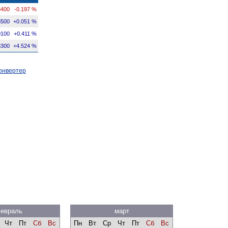
3400
-0.197 %
3500
+0.051 %
0100
+0.411 %
3300
+4.524 %
онвертер
евраль
март
Чт
Пт
Сб
Вс
Пн
Вт
Ср
Чт
Пт
Сб
Вс