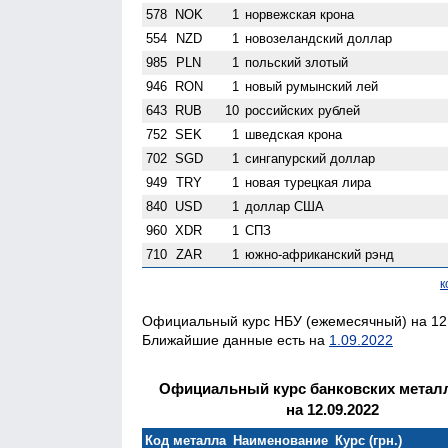
578
NOK
1
норвежская крона
554
NZD
1
ново­зеландский доллар
985
PLN
1
польский злотый
946
RON
1
новый румынский лей
643
RUB
10
российских рублей
752
SEK
1
шведская крона
702
SGD
1
сингапурский доллар
949
TRY
1
новая турецкая лира
840
USD
1
доллар США
960
XDR
1
СПЗ
710
ZAR
1
южно-африканский рэнд
к
Официальный курс НБУ (ежемесячный) на 12.
Ближайшие данные есть на
1.09.2022
Официальный курс банковских метал
на 12.09.2022
Код металла
Наименование
Курс (грн.)