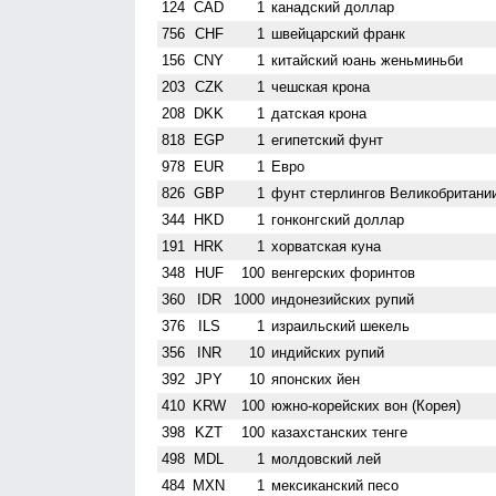
124
CAD
1
канадский доллар
756
CHF
1
швейцарский франк
156
CNY
1
китайский юань женьминьби
203
CZK
1
чешская крона
208
DKK
1
датская крона
818
EGP
1
египетский фунт
978
EUR
1
Евро
826
GBP
1
фунт стерлингов Велико­британи
344
HKD
1
гонконгский доллар
191
HRK
1
хорватская куна
348
HUF
100
венгерских форинтов
360
IDR
1000
индонезийских рупий
376
ILS
1
израильский шекель
356
INR
10
индийских рупий
392
JPY
10
японских йен
410
KRW
100
южно-корейских вон (Корея)
398
KZT
100
казахстанских тенге
498
MDL
1
молдовский лей
484
MXN
1
мексиканский песо