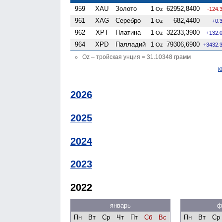
959
XAU
Золото
1
62952,8400
Oz
-124.
961
XAG
Серебро
1
682,4400
Oz
+0.
962
XPT
Платина
1
32233,3900
Oz
+132.
964
XPD
Палладий
1
79306,6900
Oz
+3432.
Oz – тройская унция = 31.10348 грамм
к
2026
2025
2024
2023
2022
январь
ф
Пн
Вт
Ср
Чт
Пт
Сб
Вс
Пн
Вт
Ср