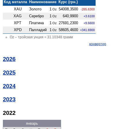
Код металла
Наименование
Курс (грн.)
XAU
Золото
1
54008,3500
Oz
-265.6300
XAG
Серебро
1
640,9900
Oz
+3.6100
XPT
Платина
1
27691,2300
Oz
+9.6600
XPD
Палладий
1
58605,4600
Oz
+341.6900
Oz – тройская унция = 31.10348 грамм
конвертер
2026
2025
2024
2023
2022
январь