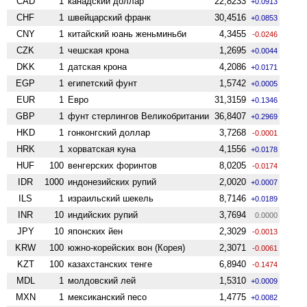
CAD
1
канадский доллар
22,8233
+0.0913
CHF
1
швейцарский франк
30,4516
+0.0853
CNY
1
китайский юань женьминьби
4,3455
-0.0246
CZK
1
чешская крона
1,2695
+0.0044
DKK
1
датская крона
4,2086
+0.0171
EGP
1
египетский фунт
1,5742
+0.0005
EUR
1
Евро
31,3159
+0.1346
GBP
1
фунт стерлингов Велико­британии
36,8407
+0.2969
HKD
1
гонконгский доллар
3,7268
-0.0001
HRK
1
хорватская куна
4,1556
+0.0178
HUF
100
венгерских форинтов
8,0205
-0.0174
IDR
1000
индонезийских рупий
2,0020
+0.0007
ILS
1
израильский шекель
8,7146
+0.0189
INR
10
индийских рупий
3,7694
0.0000
JPY
10
японских йен
2,3029
-0.0013
KRW
100
южно-корейских вон (Корея)
2,3071
-0.0061
KZT
100
казахстанских тенге
6,8940
-0.1474
MDL
1
молдовский лей
1,5310
+0.0009
MXN
1
мексиканский песо
1,4775
+0.0082