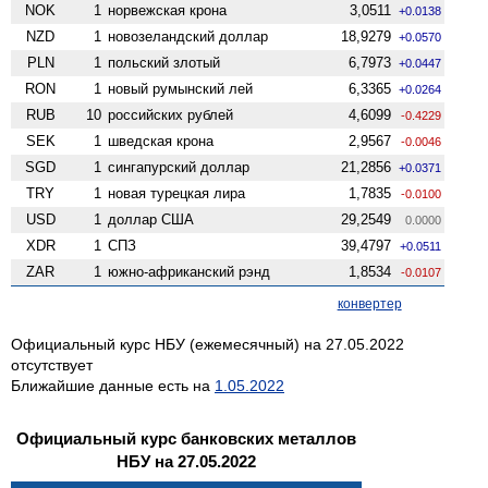
NOK
1
норвежская крона
3,0511
+0.0138
NZD
1
ново­зеландский доллар
18,9279
+0.0570
PLN
1
польский злотый
6,7973
+0.0447
RON
1
новый румынский лей
6,3365
+0.0264
RUB
10
российских рублей
4,6099
-0.4229
SEK
1
шведская крона
2,9567
-0.0046
SGD
1
сингапурский доллар
21,2856
+0.0371
TRY
1
новая турецкая лира
1,7835
-0.0100
USD
1
доллар США
29,2549
0.0000
XDR
1
СПЗ
39,4797
+0.0511
ZAR
1
южно-африканский рэнд
1,8534
-0.0107
конвертер
Официальный курс НБУ (ежемесячный) на 27.05.2022
отсутствует
Ближайшие данные есть на
1.05.2022
Официальный курс банковских металлов
НБУ на 27.05.2022