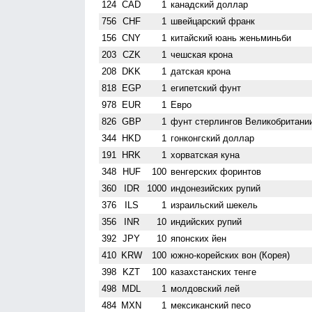
124
CAD
1
канадский доллар
756
CHF
1
швейцарский франк
156
CNY
1
китайский юань женьминьби
203
CZK
1
чешская крона
208
DKK
1
датская крона
818
EGP
1
египетский фунт
978
EUR
1
Евро
826
GBP
1
фунт стерлингов Велико­британи
344
HKD
1
гонконгский доллар
191
HRK
1
хорватская куна
348
HUF
100
венгерских форинтов
360
IDR
1000
индонезийских рупий
376
ILS
1
израильский шекель
356
INR
10
индийских рупий
392
JPY
10
японских йен
410
KRW
100
южно-корейских вон (Корея)
398
KZT
100
казахстанских тенге
498
MDL
1
молдовский лей
484
MXN
1
мексиканский песо