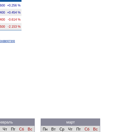
600
+0.256 %
1400
+0.454 %
8400
-0.614 %
4500
-2.153 %
онвертер
евраль
март
Чт
Пт
Сб
Вс
Пн
Вт
Ср
Чт
Пт
Сб
Вс