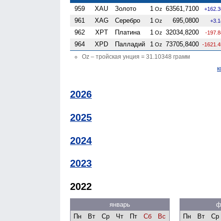
959
XAU
Золото
1
63561,7100
Oz
+162.3
961
XAG
Серебро
1
695,0800
Oz
+3.
962
XPT
Платина
1
32034,8200
Oz
-197.
964
XPD
Палладий
1
73705,8400
Oz
-1621.
Oz – тройская унция = 31.10348 грамм
к
2026
2025
2024
2023
2022
январь
ф
Пн
Вт
Ср
Чт
Пт
Сб
Вс
Пн
Вт
Ср