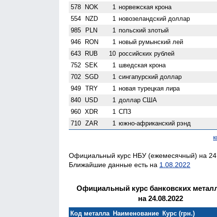
578
NOK
1
норвежская крона
554
NZD
1
ново­зеландский доллар
985
PLN
1
польский злотый
946
RON
1
новый румынский лей
643
RUB
10
российских рублей
752
SEK
1
шведская крона
702
SGD
1
сингапурский доллар
949
TRY
1
новая турецкая лира
840
USD
1
доллар США
960
XDR
1
СПЗ
710
ZAR
1
южно-африканский рэнд
к
Официальный курс НБУ (ежемесячный) на 24.
Ближайшие данные есть на
1.08.2022
Официальный курс банковских метал
на 24.08.2022
Код металла
Наименование
Курс (грн.)