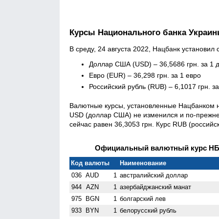
Курсы Национального банка Украи
В среду, 24 августа 2022, Нацбанк установи
Доллар США (USD) – 36,5686 грн. за 1 
Евро (EUR) – 36,298 грн. за 1 евро
Российский рубль (RUB) – 6,1017 грн. з
Валютные курсы, установленные Нацбанком на
USD (доллар США) не изменился и по-прежнем
сейчас равен 36,3053 грн. Курс RUB (российск
Официальный валютный курс НБУ 
Код валюты
Наименование
036
AUD
1
австралийский доллар
944
AZN
1
азербайджанский манат
975
BGN
1
болгарский лев
933
BYN
1
белорусский рубль