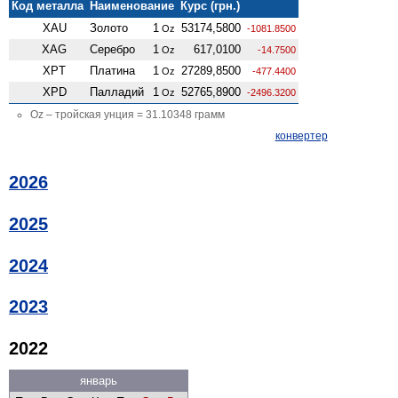
Код металла
Наименование
Курс (грн.)
XAU
Золото
1
53174,5800
Oz
-1081.8500
XAG
Серебро
1
617,0100
Oz
-14.7500
XPT
Платина
1
27289,8500
Oz
-477.4400
XPD
Палладий
1
52765,8900
Oz
-2496.3200
Oz – тройская унция = 31.10348 грамм
конвертер
2026
2025
2024
2023
2022
январь