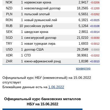
NOK
1
норвежская крона
2,9417
-0.0206
NZD
1
ново­зеландский доллар
18,2565
-0.1200
PLN
1
польский злотый
6,5651
-0.0262
RON
1
новый румынский лей
6,1821
+0.0025
RUB
10
российских рублей
5,1264
+0.0108
SEK
1
шведская крона
2,8811
+0.0014
SGD
1
сингапурский доллар
21,0210
-0.0030
TRY
1
новая турецкая лира
1,6933
-0.0012
USD
1
доллар США
29,2549
0.0000
XDR
1
СПЗ
38,9061
-0.0202
ZAR
1
южно-африканский рэнд
1,8198
+0.0010
конвертер
Официальный курс НБУ (ежемесячный) на 15.06.2022
отсутствует
Ближайшие данные есть на
1.06.2022
Официальный курс банковских металлов
НБУ на 15.06.2022