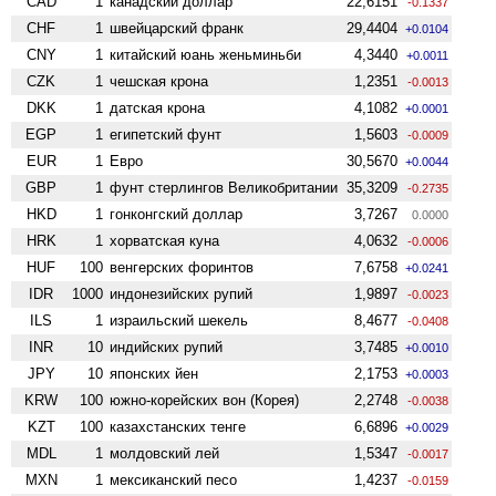
CAD
1
канадский доллар
22,6151
-0.1337
CHF
1
швейцарский франк
29,4404
+0.0104
CNY
1
китайский юань женьминьби
4,3440
+0.0011
CZK
1
чешская крона
1,2351
-0.0013
DKK
1
датская крона
4,1082
+0.0001
EGP
1
египетский фунт
1,5603
-0.0009
EUR
1
Евро
30,5670
+0.0044
GBP
1
фунт стерлингов Велико­британии
35,3209
-0.2735
HKD
1
гонконгский доллар
3,7267
0.0000
HRK
1
хорватская куна
4,0632
-0.0006
HUF
100
венгерских форинтов
7,6758
+0.0241
IDR
1000
индонезийских рупий
1,9897
-0.0023
ILS
1
израильский шекель
8,4677
-0.0408
INR
10
индийских рупий
3,7485
+0.0010
JPY
10
японских йен
2,1753
+0.0003
KRW
100
южно-корейских вон (Корея)
2,2748
-0.0038
KZT
100
казахстанских тенге
6,6896
+0.0029
MDL
1
молдовский лей
1,5347
-0.0017
MXN
1
мексиканский песо
1,4237
-0.0159