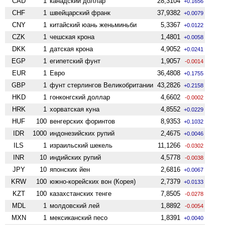
CAD
1
канадский доллар
28,3104
+0.1656
CHF
1
швейцарский франк
37,9382
+0.0079
CNY
1
китайский юань женьминьби
5,3367
+0.0122
CZK
1
чешская крона
1,4801
+0.0058
DKK
1
датская крона
4,9052
+0.0241
EGP
1
египетский фунт
1,9057
-0.0014
EUR
1
Евро
36,4808
+0.1755
GBP
1
фунт стерлингов Велико­британии
43,2826
+0.2158
HKD
1
гонконгский доллар
4,6602
-0.0002
HRK
1
хорватская куна
4,8552
+0.0229
HUF
100
венгерских форинтов
8,9353
+0.1032
IDR
1000
индонезийских рупий
2,4675
+0.0046
ILS
1
израильский шекель
11,1266
-0.0302
INR
10
индийских рупий
4,5778
-0.0038
JPY
10
японских йен
2,6816
+0.0067
KRW
100
южно-корейских вон (Корея)
2,7379
+0.0133
KZT
100
казахстанских тенге
7,8505
-0.0278
MDL
1
молдовский лей
1,8892
-0.0054
MXN
1
мексиканский песо
1,8391
+0.0040