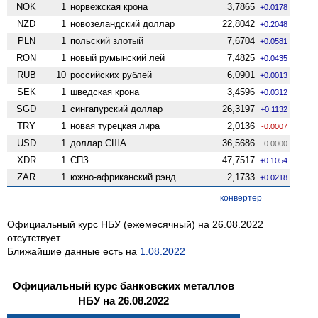
NOK
1
норвежская крона
3,7865
+0.0178
NZD
1
ново­зеландский доллар
22,8042
+0.2048
PLN
1
польский злотый
7,6704
+0.0581
RON
1
новый румынский лей
7,4825
+0.0435
RUB
10
российских рублей
6,0901
+0.0013
SEK
1
шведская крона
3,4596
+0.0312
SGD
1
сингапурский доллар
26,3197
+0.1132
TRY
1
новая турецкая лира
2,0136
-0.0007
USD
1
доллар США
36,5686
0.0000
XDR
1
СПЗ
47,7517
+0.1054
ZAR
1
южно-африканский рэнд
2,1733
+0.0218
конвертер
Официальный курс НБУ (ежемесячный) на 26.08.2022
отсутствует
Ближайшие данные есть на
1.08.2022
Официальный курс банковских металлов
НБУ на 26.08.2022