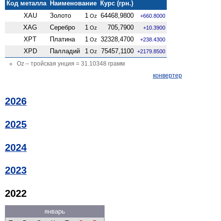
Код металла
Наименование
Курс (грн.)
XAU
Золото
1
64468,9800
Oz
+660.8000
XAG
Серебро
1
705,7900
Oz
+10.3900
XPT
Платина
1
32328,4700
Oz
+238.4300
XPD
Палладий
1
75457,1100
Oz
+2179.8500
Oz – тройская унция = 31.10348 грамм
конвертер
2026
2025
2024
2023
2022
январь