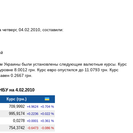
четверг, 04.02.2010, составили:
ей
ом Украины были установлены следующие валютные курсы. Курс
овне 8.0012 грн. Курс евро опустился до 11.0793 грн. Курс
авен 0.2667 грн.
У на 4.02.2010
Курс (грн.)
709,9992
+4.9624
+0.704 %
995,9174
+0.2236
+0.022 %
0,0278
+0.0001
+0.361 %
754,3742
-0.6473
-0.086 %