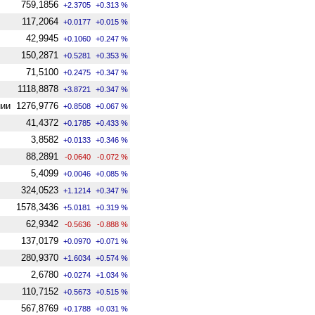
759,1856
+2.3705
+0.313 %
117,2064
+0.0177
+0.015 %
42,9945
+0.1060
+0.247 %
150,2871
+0.5281
+0.353 %
71,5100
+0.2475
+0.347 %
1118,8878
+3.8721
+0.347 %
нии
1276,9776
+0.8508
+0.067 %
41,4372
+0.1785
+0.433 %
3,8582
+0.0133
+0.346 %
88,2891
-0.0640
-0.072 %
5,4099
+0.0046
+0.085 %
324,0523
+1.1214
+0.347 %
1578,3436
+5.0181
+0.319 %
62,9342
-0.5636
-0.888 %
137,0179
+0.0970
+0.071 %
280,9370
+1.6034
+0.574 %
2,6780
+0.0274
+1.034 %
110,7152
+0.5673
+0.515 %
567,8769
+0.1788
+0.031 %