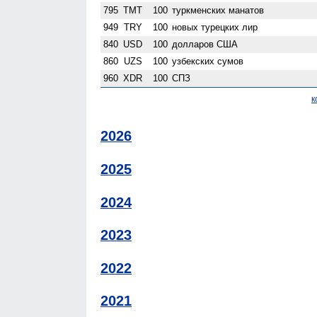
795
TMT
100
туркменских манатов
949
TRY
100
новых турецких лир
840
USD
100
долларов США
860
UZS
100
узбекских сумов
960
XDR
100
СПЗ
к
2026
2025
2024
2023
2022
2021