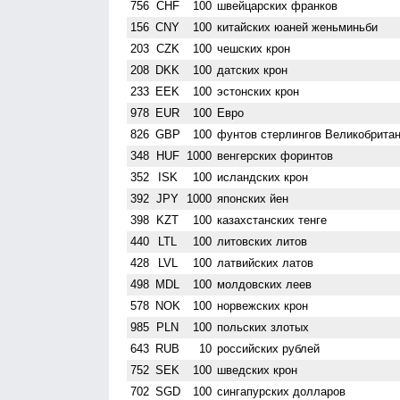
756
CHF
100
швейцарских франков
156
CNY
100
китайских юаней женьминьби
203
CZK
100
чешских крон
208
DKK
100
датских крон
233
EEK
100
эстонских крон
978
EUR
100
Евро
826
GBP
100
фунтов стерлингов Велико­брита
348
HUF
1000
венгерских форинтов
352
ISK
100
исландских крон
392
JPY
1000
японских йен
398
KZT
100
казахстанских тенге
440
LTL
100
литовских литов
428
LVL
100
латвийских латов
498
MDL
100
молдовских леев
578
NOK
100
норвежских крон
985
PLN
100
польских злотых
643
RUB
10
российских рублей
752
SEK
100
шведских крон
702
SGD
100
сингапурских долларов