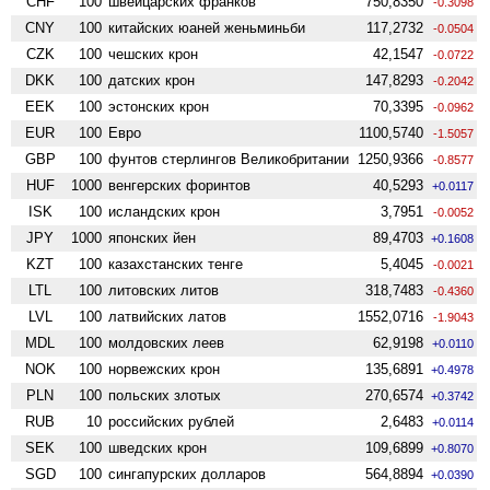
CHF
100
швейцарских франков
750,8350
-0.3098
CNY
100
китайских юаней женьминьби
117,2732
-0.0504
CZK
100
чешских крон
42,1547
-0.0722
DKK
100
датских крон
147,8293
-0.2042
EEK
100
эстонских крон
70,3395
-0.0962
EUR
100
Евро
1100,5740
-1.5057
GBP
100
фунтов стерлингов Велико­британии
1250,9366
-0.8577
HUF
1000
венгерских форинтов
40,5293
+0.0117
ISK
100
исландских крон
3,7951
-0.0052
JPY
1000
японских йен
89,4703
+0.1608
KZT
100
казахстанских тенге
5,4045
-0.0021
LTL
100
литовских литов
318,7483
-0.4360
LVL
100
латвийских латов
1552,0716
-1.9043
MDL
100
молдовских леев
62,9198
+0.0110
NOK
100
норвежских крон
135,6891
+0.4978
PLN
100
польских злотых
270,6574
+0.3742
RUB
10
российских рублей
2,6483
+0.0114
SEK
100
шведских крон
109,6899
+0.8070
SGD
100
сингапурских долларов
564,8894
+0.0390