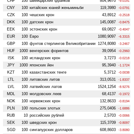
CHF
100
швейцарских франков
804,9670
-9.0191
CNY
100
китайских юаней женьминьби
119,3980
-0.0791
CZK
100
чешских крон
43,8912
-0.2518
DKK
100
датских крон
145,0087
-0.8475
EEK
100
эстонских крон
69,0827
-0.4047
EUR
100
Евро
1080,9097
-6.3315
GBP
100
фунтов стерлингов Велико­британии
1274,8080
-3.2467
HUF
1000
венгерских форинтов
39,0954
-0.2960
ISK
100
исландских крон
3,7273
-0.0218
JPY
1000
японских йен
95,3940
-1.1724
KZT
100
казахстанских тенге
5,3712
-0.0038
LTL
100
литовских литов
313,0531
-1.8337
LVL
100
латвийских латов
1524,1254
-8.9276
MDL
100
молдовских леев
68,4137
-0.1972
NOK
100
норвежских крон
132,8633
-0.8194
PLN
100
польских злотых
275,0406
-1.6886
RUB
10
российских рублей
2,5703
-0.0066
SEK
100
шведских крон
115,3709
-0.8097
SGD
100
сингапурских долларов
608,8603
-3.8080