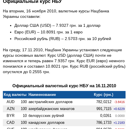
Официальный курс НБУ
На вторник, 16 ноября 2010, валютные курсы Нацбанка
Украины составили:
Доллар США (USD) – 7.9327 грн. за 1 доллар
Евро (EUR) – 10.8091 грн. за 1 евро
Российский рубль (RUB) – 2.5703 грн. за 10 рублей
На среду, 17.11.2010, Нацбанк Украины установил следующие
курсы основных валют. Курс USD (доллар США) почти не
изменился и теперь равен 7.9357 грн. Курс EUR (евро) немного
понизился и составил 10.8021 грн. Курс RUB (российский рубль)
опустился до 0.2555 грн.
Официальный валютный курс НБУ на 16.11.2010
Код валюты
Наименование
Курс (грн.)
AUD
100
австралийских долларов
782,0212
-3.8416
AZN
100
азербайджанских манатов
991,7115
+0.6229
BYR
10
белорусских рублей
0,0261
0.0000
CAD
100
канадских долларов
786,1733
+1.2183