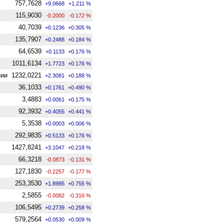
757,7628
+9.0668
+1.211 %
115,9030
-0.2000
-0.172 %
40,7039
+0.1236
+0.305 %
135,7907
+0.2488
+0.184 %
64,6539
+0.1133
+0.176 %
1011,6134
+1.7723
+0.176 %
нии
1232,0221
+2.3081
+0.188 %
36,1033
+0.1761
+0.490 %
3,4883
+0.0061
+0.175 %
92,3932
+0.4055
+0.441 %
5,3538
+0.0003
+0.006 %
292,9835
+0.5133
+0.176 %
1427,8241
+3.1047
+0.218 %
66,3218
-0.0873
-0.131 %
127,1830
-0.2257
-0.177 %
253,3530
+1.8985
+0.755 %
2,5855
-0.0082
-0.316 %
106,5495
+0.2739
+0.258 %
579,2564
+0.0530
+0.009 %