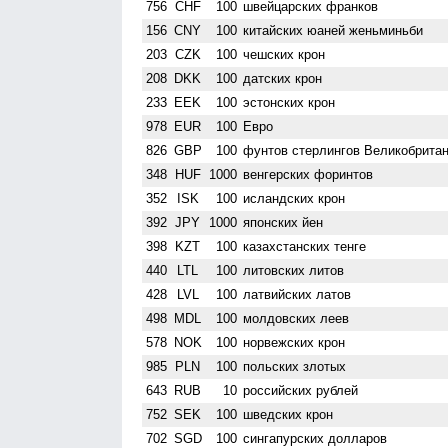
756
CHF
100
швейцарских франков
156
CNY
100
китайских юаней женьминьби
203
CZK
100
чешских крон
208
DKK
100
датских крон
233
EEK
100
эстонских крон
978
EUR
100
Евро
826
GBP
100
фунтов стерлингов Велико­брита
348
HUF
1000
венгерских форинтов
352
ISK
100
исландских крон
392
JPY
1000
японских йен
398
KZT
100
казахстанских тенге
440
LTL
100
литовских литов
428
LVL
100
латвийских латов
498
MDL
100
молдовских леев
578
NOK
100
норвежских крон
985
PLN
100
польских злотых
643
RUB
10
российских рублей
752
SEK
100
шведских крон
702
SGD
100
сингапурских долларов