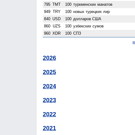
795
TMT
100
туркменских манатов
949
TRY
100
новых турецких лир
840
USD
100
долларов США
860
UZS
100
узбекских сумов
960
XDR
100
СПЗ
к
2026
2025
2024
2023
2022
2021