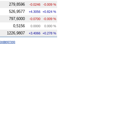
279,8596
-0.0246
-0.009 %
526,9577
+4.3056
+0.824 %
797,6000
-0.0700
-0.009 %
0,5156
0.0000
0.000 %
1226,9807
+3.4066
+0.278 %
онвертер