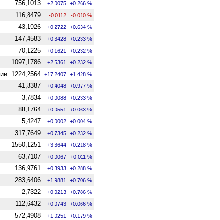
756,1013
+2.0075
+0.266 %
116,8479
-0.0112
-0.010 %
43,1926
+0.2722
+0.634 %
147,4583
+0.3428
+0.233 %
70,1225
+0.1621
+0.232 %
1097,1786
+2.5361
+0.232 %
нии
1224,2564
+17.2407
+1.428 %
41,8387
+0.4048
+0.977 %
3,7834
+0.0088
+0.233 %
88,1764
+0.0551
+0.063 %
5,4247
+0.0002
+0.004 %
317,7649
+0.7345
+0.232 %
1550,1251
+3.3644
+0.218 %
63,7107
+0.0067
+0.011 %
136,9761
+0.3933
+0.288 %
283,6406
+1.9881
+0.706 %
2,7322
+0.0213
+0.786 %
112,6432
+0.0743
+0.066 %
572,4908
+1.0251
+0.179 %