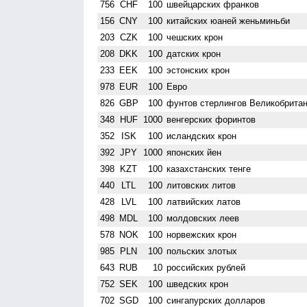
756
CHF
100
швейцарских франков
156
CNY
100
китайских юаней женьминьби
203
CZK
100
чешских крон
208
DKK
100
датских крон
233
EEK
100
эстонских крон
978
EUR
100
Евро
826
GBP
100
фунтов стерлингов Велико­брита
348
HUF
1000
венгерских форинтов
352
ISK
100
исландских крон
392
JPY
1000
японских йен
398
KZT
100
казахстанских тенге
440
LTL
100
литовских литов
428
LVL
100
латвийских латов
498
MDL
100
молдовских леев
578
NOK
100
норвежских крон
985
PLN
100
польских злотых
643
RUB
10
российских рублей
752
SEK
100
шведских крон
702
SGD
100
сингапурских долларов