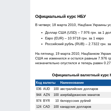
Официальный курс НБУ
В четверг, 18 марта 2010, Нацбанк Украины 
Доллар США (USD) – 7.976 грн. за 1 до
Евро (EUR) – 10.9718 грн. за 1 евро
Российский рубль (RUB) – 2.7322 грн. з
На пятницу, 19 марта 2010, Нацбанком Укра
США не изменился и остался равным 7.976 грн
незначительно опустился и теперь равен 0.27
Официальный валютный курс НБ
Код валюты
Наименование
036
AUD
100
австралийских долларов
944
AZN
100
азербайджанских манатов
974
BYR
10
белорусских рублей
124
CAD
100
канадских долларов