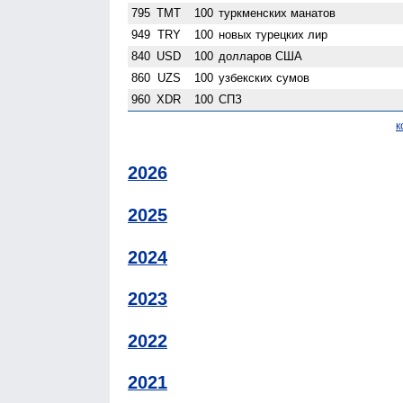
795
TMT
100
туркменских манатов
949
TRY
100
новых турецких лир
840
USD
100
долларов США
860
UZS
100
узбекских сумов
960
XDR
100
СПЗ
к
2026
2025
2024
2023
2022
2021