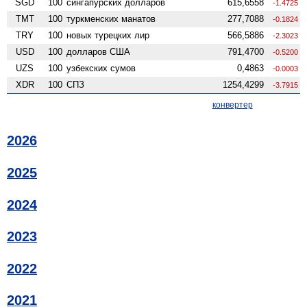
SGD
100
сингапурских долларов
615,6558
-1.4725
TMT
100
туркменских манатов
277,7088
-0.1824
TRY
100
новых турецких лир
566,5886
-2.3023
USD
100
долларов США
791,4700
-0.5200
UZS
100
узбекских сумов
0,4863
-0.0003
XDR
100
СПЗ
1254,4299
-3.7915
конвертер
2026
2025
2024
2023
2022
2021