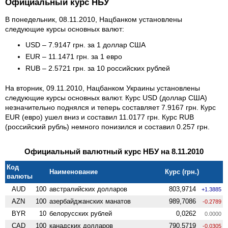
Официальный курс НБУ
В понедельник, 08.11.2010, Нацбанком установлены
следующие курсы основных валют:
USD – 7.9147 грн. за 1 доллар США
EUR – 11.1471 грн. за 1 евро
RUB – 2.5721 грн. за 10 российских рублей
На вторник, 09.11.2010, Нацбанком Украины установлены
следующие курсы основных валют. Курс USD (доллар США)
незначительно поднялся и теперь составляет 7.9167 грн. Курс
EUR (евро) ушел вниз и составил 11.0177 грн. Курс RUB
(российский рубль) немного понизился и составил 0.257 грн.
Официальный валютный курс НБУ на 8.11.2010
Код
Наименование
Курс (грн.)
валюты
AUD
100
австралийских долларов
803,9714
+1.3885
AZN
100
азербайджанских манатов
989,7086
-0.2789
BYR
10
белорусских рублей
0,0262
0.0000
CAD
100
канадских долларов
790,5719
-0.0305