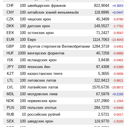
CHF
100
швейцарских франков
822,9044
+4.3653
CNY
100
китайских юаней женьминьби
118,8995
+0.0447
CZK
100
чешских крон
45,3409
-0.8780
DKK
100
датских крон
149,5527
-1.7761
EEK
100
эстонских крон
71,2427
-0.8567
EUR
100
Евро
1114,7063
-13.4043
GBP
100
фунтов стерлингов Велико­британии
1284,3719
-3.6461
HUF
1000
венгерских форинтов
40,7258
-0.6880
ISK
100
исландских крон
3,8438
-0.0462
JPY
1000
японских йен
97,4308
-0.5380
KZT
100
казахстанских тенге
5,3655
-0.0006
LTL
100
литовских литов
322,8413
-3.8821
LVL
100
латвийских латов
1570,6726
-18.8872
MDL
100
молдовских леев
67,5979
+0.2192
NOK
100
норвежских крон
137,2960
-1.1564
PLN
100
польских злотых
284,7270
-4.8440
RUB
10
российских рублей
2,5721
-0.0017
SEK
100
шведских крон
119,9770
-1.9150