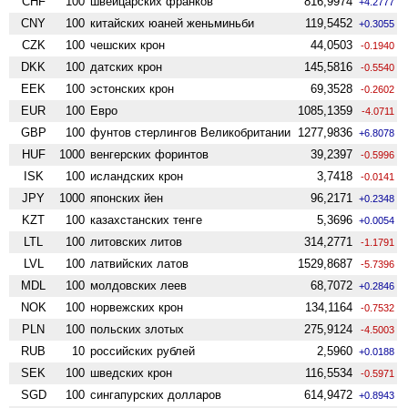
CHF
100
швейцарских франков
816,9974
+4.2777
CNY
100
китайских юаней женьминьби
119,5452
+0.3055
CZK
100
чешских крон
44,0503
-0.1940
DKK
100
датских крон
145,5816
-0.5540
EEK
100
эстонских крон
69,3528
-0.2602
EUR
100
Евро
1085,1359
-4.0711
GBP
100
фунтов стерлингов Велико­британии
1277,9836
+6.8078
HUF
1000
венгерских форинтов
39,2397
-0.5996
ISK
100
исландских крон
3,7418
-0.0141
JPY
1000
японских йен
96,2171
+0.2348
KZT
100
казахстанских тенге
5,3696
+0.0054
LTL
100
литовских литов
314,2771
-1.1791
LVL
100
латвийских латов
1529,8687
-5.7396
MDL
100
молдовских леев
68,7072
+0.2846
NOK
100
норвежских крон
134,1164
-0.7532
PLN
100
польских злотых
275,9124
-4.5003
RUB
10
российских рублей
2,5960
+0.0188
SEK
100
шведских крон
116,5534
-0.5971
SGD
100
сингапурских долларов
614,9472
+0.8943