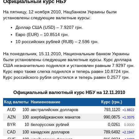
Официальный курс НБУ
На пятницу, 12 ноября 2010, Нацбанком Украины были
установлены следующие валютные курсы:
Доллар США (USD) – 7.9207 грн.
Евро (EUR) – 10.8514 грн.
10 российских рублей (RUB) – 2.596 грн.
На понедельник, 15.11.2010, Национальным банком Украины
были установлены следующие валютные курсы. Курс доллара
США незначительно поднялся и установлен равным 7.9297 грн.
Курс евро также слегка поднялся и теперь равен 10.8724 грн.
Курс российского рубля опустился и теперь равен 0.2577 грн.
Официальный валютный курс НБУ на 12.11.2010
Код валюты
Наименование
Курс (грн.)
AUD
100
австралийских долларов
793,1120
+1.8822
AZN
100
азербайджанских манатов
990,0875
+1.3375
BYR
10
белорусских рублей
0,0261
0.0000
CAD
100
канадских долларов
789,6492
+2.1947