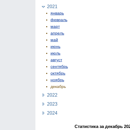
2021
январь
февраль
март
апрель
май
июнь
июль
август
сентябрь
октябрь
ноябрь
декабрь
2022
2023
2024
Статистика за декабрь 20