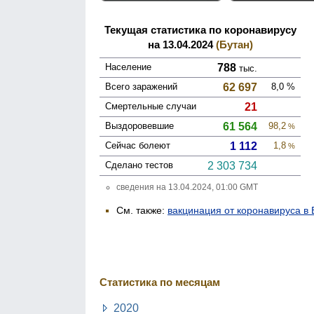
Текущая статистика по коронавирусу
на 13.04.2024
(Бутан)
Население
788
тыс.
Всего зара­жений
62 697
8,0
%
Смер­тельные случаи
21
Выздоро­вевшие
61 564
98,2
%
Сейчас болеют
1 112
1,8
%
Сделано тестов
2 303 734
сведения на 13.04.2024, 01:00 GMT
См. также:
вакцинация от коронавируса в 
Статистика по месяцам
2020