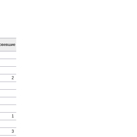
о­вевшие
2
1
3