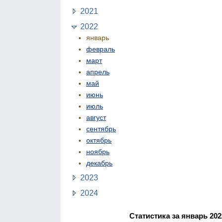
2021
2022
январь
февраль
март
апрель
май
июнь
июль
август
сентябрь
октябрь
ноябрь
декабрь
2023
2024
Статистика за январь 202