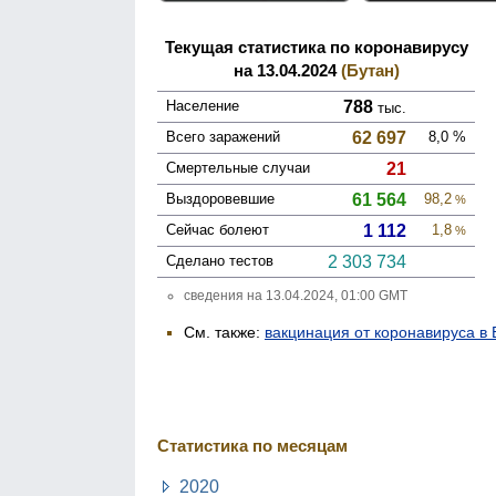
Текущая статистика по коронавирусу
на 13.04.2024
(Бутан)
Население
788
тыс.
Всего зара­жений
62 697
8,0
%
Смер­тельные случаи
21
Выздоро­вевшие
61 564
98,2
%
Сейчас болеют
1 112
1,8
%
Сделано тестов
2 303 734
сведения на 13.04.2024, 01:00 GMT
См. также:
вакцинация от коронавируса в 
Статистика по месяцам
2020