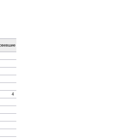
о­вевшие
4