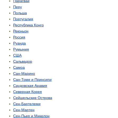
Парагвай
Перу
Польша
Португалия
Республика Конго
Реюньон
Россия
Руанда
Румыния
США
Сальвадор
Самоа
Сан-Марино
Сан-Томе и Принсипи
Саудовская Аравия
Северная Корея
Сейшельские Острова
Сен-Бартелеми
Сен-Мартен
Сен-Пьер и Микелон