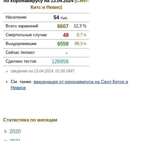
по коронавирусу на 13.04.2024
(Сент-
Китс и Невис)
Население
54
тыс.
Всего зара­жений
6607
12,3
%
Смер­тельные случаи
48
0,7
%
Выздоро­вевшие
6559
99,3
%
Сейчас болеют
-
Сделано тестов
126958
сведения на 13.04.2024, 01:00 GMT
См. также:
вакцинация от коронавируса на Сент-Китсе и
Невисе
Статистика по месяцам
2020