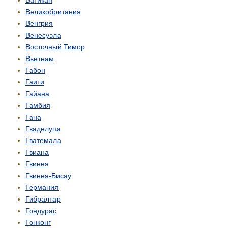
Ватикан
Великобритания
Венгрия
Венесуэла
Восточный Тимор
Вьетнам
Габон
Гаити
Гайана
Гамбия
Гана
Гваделупа
Гватемала
Гвиана
Гвинея
Гвинея-Бисау
Германия
Гибралтар
Гондурас
Гонконг