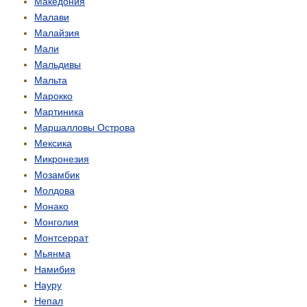
Македония
Малави
Малайзия
Мали
Мальдивы
Мальта
Марокко
Мартиника
Маршалловы Острова
Мексика
Микронезия
Мозамбик
Молдова
Монако
Монголия
Монтсеррат
Мьянма
Намибия
Науру
Непал