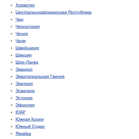
Хорватия
Центрально­африканская Республика
Чад
Черногория
Чехия
Чили
Швейцария
Швеция
Шри-Ланка
Эквадор
Экваториальная Гвинея
Эритрея
Эсватини
Эстония
Эфиопия
ЮАР
Южная Корея
Южный Судан
Ямайка