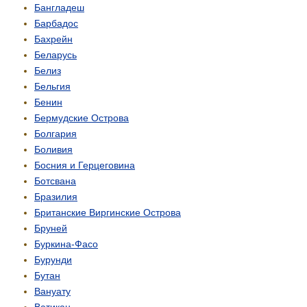
Бангладеш
Барбадос
Бахрейн
Беларусь
Белиз
Бельгия
Бенин
Бермудские Острова
Болгария
Боливия
Босния и Герцеговина
Ботсвана
Бразилия
Британские Виргинские Острова
Бруней
Буркина-Фасо
Бурунди
Бутан
Вануату