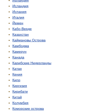
Ирландия
Исландия
Испания
Италия
Йемен
Кабо-Верде
Казахстан
Каймановы Острова
Камбоджа
Камерун
Канада
Карибские Нидерланды
Катар
Кения
Кипр
Киргизия
Кирибати
Китай
Колумбия
Коморские острова