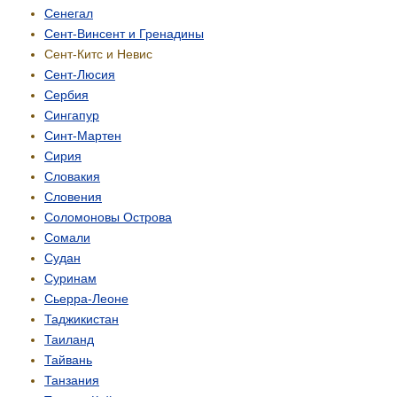
Сенегал
Сент-Винсент и Гренадины
Сент-Китс и Невис
Сент-Люсия
Сербия
Сингапур
Синт-Мартен
Сирия
Словакия
Словения
Соломоновы Острова
Сомали
Судан
Суринам
Сьерра-Леоне
Таджикистан
Таиланд
Тайвань
Танзания