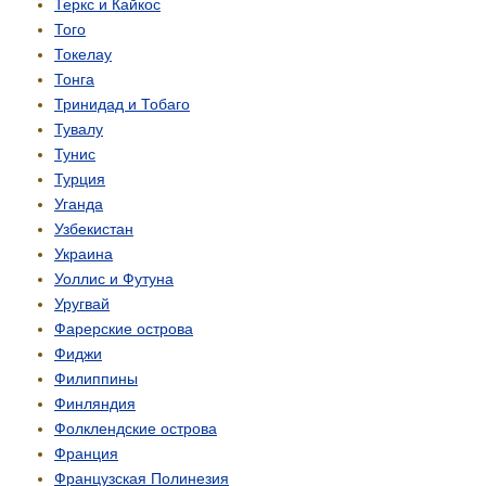
Теркс и Кайкос
Того
Токелау
Тонга
Тринидад и Тобаго
Тувалу
Тунис
Турция
Уганда
Узбекистан
Украина
Уоллис и Футуна
Уругвай
Фарерские острова
Фиджи
Филиппины
Финляндия
Фолклендские острова
Франция
Французская Полинезия