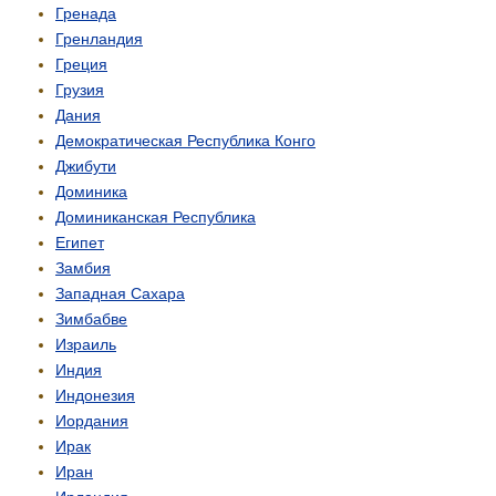
Гренада
Гренландия
Греция
Грузия
Дания
Демо­кратическая Республика Конго
Джибути
Доминика
Доминиканская Республика
Египет
Замбия
Западная Сахара
Зимбабве
Израиль
Индия
Индонезия
Иордания
Ирак
Иран