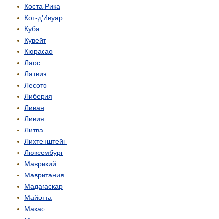
Коста-Рика
Кот-д'Ивуар
Куба
Кувейт
Кюрасао
Лаос
Латвия
Лесото
Либерия
Ливан
Ливия
Литва
Лихтенштейн
Люксембург
Маврикий
Мавритания
Мадагаскар
Майотта
Макао