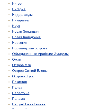
Нигер
Нигерия
Нидерланды
Никарагуа
Ниуэ
Новая Зеландия
Новая Каледония
Норвегия
Нормандские острова
Объединенные Арабские Эмираты
Оман
Остров Мэн
Остров Святой Елены
Острова Кука
Пакистан
Палау
Палестина
Панама
Папуа-Новая Гвинея