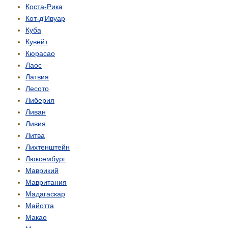
Коста-Рика
Кот-д'Ивуар
Куба
Кувейт
Кюрасао
Лаос
Латвия
Лесото
Либерия
Ливан
Ливия
Литва
Лихтенштейн
Люксембург
Маврикий
Мавритания
Мадагаскар
Майотта
Макао