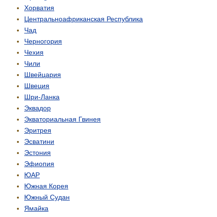
Хорватия
Центрально­африканская Республика
Чад
Черногория
Чехия
Чили
Швейцария
Швеция
Шри-Ланка
Эквадор
Экваториальная Гвинея
Эритрея
Эсватини
Эстония
Эфиопия
ЮАР
Южная Корея
Южный Судан
Ямайка