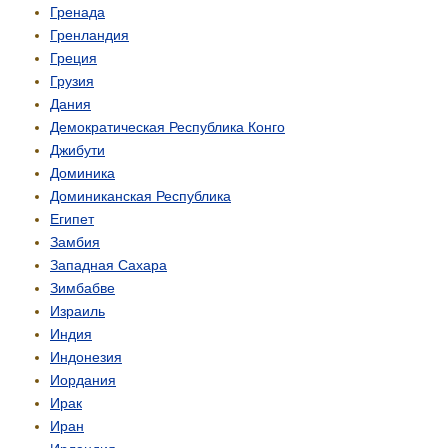
Гренада
Гренландия
Греция
Грузия
Дания
Демо­кратическая Республика Конго
Джибути
Доминика
Доминиканская Республика
Египет
Замбия
Западная Сахара
Зимбабве
Израиль
Индия
Индонезия
Иордания
Ирак
Иран