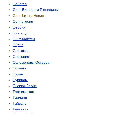
Сенегал
Сент-Винсент и Гренадины
Сент-Китс и Невис
Сент-Люсия
Сербия
Сингапур
Синт-Мартен
Сирия
Словакия
Словения
Соломоновы Острова
Сомали
Судан
Суринам
Сьерра-Леоне
Таджикистан
Таиланд
Тайвань
Танзания