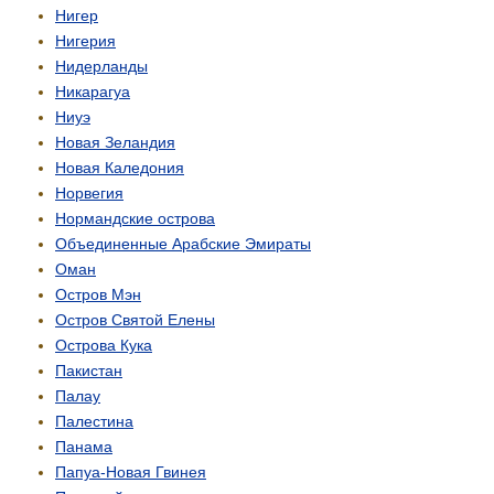
Нигер
Нигерия
Нидерланды
Никарагуа
Ниуэ
Новая Зеландия
Новая Каледония
Норвегия
Нормандские острова
Объединенные Арабские Эмираты
Оман
Остров Мэн
Остров Святой Елены
Острова Кука
Пакистан
Палау
Палестина
Панама
Папуа-Новая Гвинея