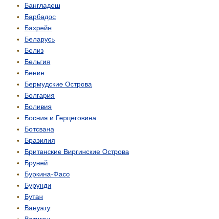
Бангладеш
Барбадос
Бахрейн
Беларусь
Белиз
Бельгия
Бенин
Бермудские Острова
Болгария
Боливия
Босния и Герцеговина
Ботсвана
Бразилия
Британские Виргинские Острова
Бруней
Буркина-Фасо
Бурунди
Бутан
Вануату