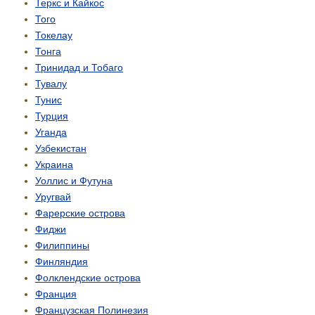
Теркс и Кайкос
Того
Токелау
Тонга
Тринидад и Тобаго
Тувалу
Тунис
Турция
Уганда
Узбекистан
Украина
Уоллис и Футуна
Уругвай
Фарерские острова
Фиджи
Филиппины
Финляндия
Фолклендские острова
Франция
Французская Полинезия