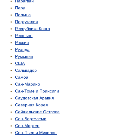
Парагвай
Перу
Польша
Португалия
Республика Конго
Реюньон
Россия
Руанда
Румыния
США
Сальвадор
Самоа
Сан-Марино
Сан-Томе и Принсипи
Саудовская Аравия
Северная Корея
Сейшельские Острова
Сен-Бартелеми
Сен-Мартен
Сен-Пьер и Микелон