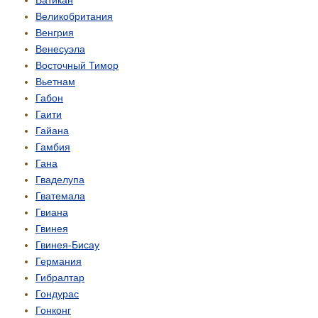
Ватикан
Великобритания
Венгрия
Венесуэла
Восточный Тимор
Вьетнам
Габон
Гаити
Гайана
Гамбия
Гана
Гваделупа
Гватемала
Гвиана
Гвинея
Гвинея-Бисау
Германия
Гибралтар
Гондурас
Гонконг