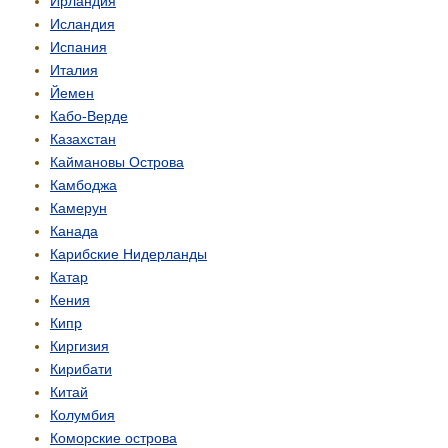
Ирландия
Исландия
Испания
Италия
Йемен
Кабо-Верде
Казахстан
Каймановы Острова
Камбоджа
Камерун
Канада
Карибские Нидерланды
Катар
Кения
Кипр
Киргизия
Кирибати
Китай
Колумбия
Коморские острова