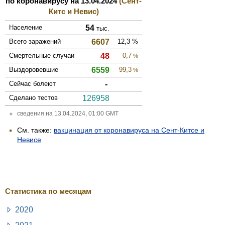
по коронавирусу на 13.04.2024
(Сент-
Китс и Невис)
Население
54
тыс.
Всего зара­жений
6607
12,3
%
Смер­тельные случаи
48
0,7
%
Выздоро­вевшие
6559
99,3
%
Сейчас болеют
-
Сделано тестов
126958
сведения на 13.04.2024, 01:00 GMT
См. также:
вакцинация от коронавируса на Сент-Китсе и
Невисе
Статистика по месяцам
2020