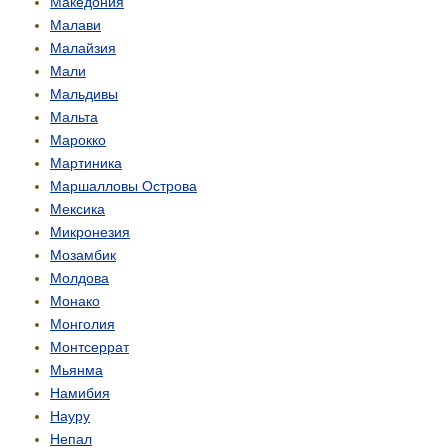
Македония
Малави
Малайзия
Мали
Мальдивы
Мальта
Марокко
Мартиника
Маршалловы Острова
Мексика
Микронезия
Мозамбик
Молдова
Монако
Монголия
Монтсеррат
Мьянма
Намибия
Науру
Непал