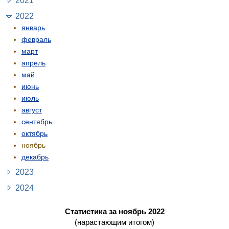
2021
2022
январь
февраль
март
апрель
май
июнь
июль
август
сентябрь
октябрь
ноябрь
декабрь
2023
2024
Статистика за ноябрь 2022
(нарастающим итогом)