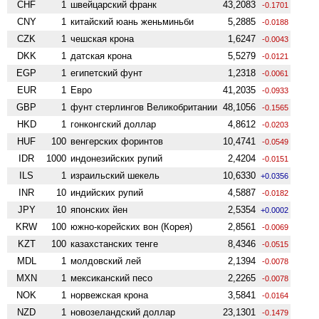
CHF
1
швейцарский франк
43,2083
-0.1701
CNY
1
китайский юань женьминьби
5,2885
-0.0188
CZK
1
чешская крона
1,6247
-0.0043
DKK
1
датская крона
5,5279
-0.0121
EGP
1
египетский фунт
1,2318
-0.0061
EUR
1
Евро
41,2035
-0.0933
GBP
1
фунт стерлингов Велико­британии
48,1056
-0.1565
HKD
1
гонконгский доллар
4,8612
-0.0203
HUF
100
венгерских форинтов
10,4741
-0.0549
IDR
1000
индонезийских рупий
2,4204
-0.0151
ILS
1
израильский шекель
10,6330
+0.0356
INR
10
индийских рупий
4,5887
-0.0182
JPY
10
японских йен
2,5354
+0.0002
KRW
100
южно-корейских вон (Корея)
2,8561
-0.0069
KZT
100
казахстанских тенге
8,4346
-0.0515
MDL
1
молдовский лей
2,1394
-0.0078
MXN
1
мексиканский песо
2,2265
-0.0078
NOK
1
норвежская крона
3,5841
-0.0164
NZD
1
ново­зеландский доллар
23,1301
-0.1479