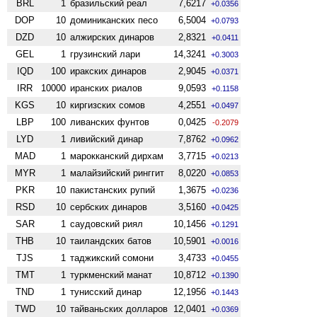
BRL
1
бразильский реал
7,6217
+0.0356
DOP
10
доминиканских песо
6,5004
+0.0793
DZD
10
алжирских динаров
2,8321
+0.0411
GEL
1
грузинский лари
14,3241
+0.3003
IQD
100
иракских динаров
2,9045
+0.0371
IRR
10000
иранских риалов
9,0593
+0.1158
KGS
10
киргизских сомов
4,2551
+0.0497
LBP
100
ливанских фунтов
0,0425
-0.2079
LYD
1
ливийский динар
7,8762
+0.0962
MAD
1
марокканский дирхам
3,7715
+0.0213
MYR
1
малайзийский ринггит
8,0220
+0.0853
PKR
10
пакистанских рупий
1,3675
+0.0236
RSD
10
сербских динаров
3,5160
+0.0425
SAR
1
саудовский риял
10,1456
+0.1291
THB
10
таиландских батов
10,5901
+0.0016
TJS
1
таджикский сомони
3,4733
+0.0455
TMT
1
туркменский манат
10,8712
+0.1390
TND
1
тунисский динар
12,1956
+0.1443
TWD
10
тайваньских долларов
12,0401
+0.0369