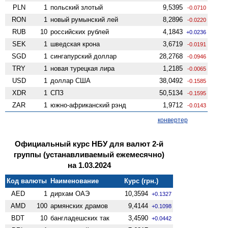
PLN
1
польский злотый
9,5395
-0.0710
RON
1
новый румынский лей
8,2896
-0.0220
RUB
10
российских рублей
4,1843
+0.0236
SEK
1
шведская крона
3,6719
-0.0191
SGD
1
сингапурский доллар
28,2768
-0.0946
TRY
1
новая турецкая лира
1,2185
-0.0065
USD
1
доллар США
38,0492
-0.1585
XDR
1
СПЗ
50,5134
-0.1595
ZAR
1
южно-африканский рэнд
1,9712
-0.0143
конвертер
Официальный курс НБУ для валют 2-й
группы (устанавливаемый ежемесячно)
на 1.03.2024
Код валюты
Наименование
Курс (грн.)
AED
1
дирхам ОАЭ
10,3594
+0.1327
AMD
100
армянских драмов
9,4144
+0.1098
BDT
10
бангладешских так
3,4590
+0.0442