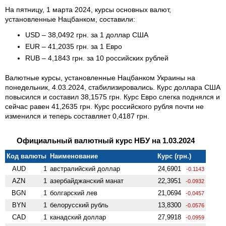
На пятницу, 1 марта 2024, курсы основных валют,
установленные Нацбанком, составили:
USD – 38,0492 грн. за 1 доллар США
EUR – 41,2035 грн. за 1 Евро
RUB – 4,1843 грн. за 10 российских рублей
Валютные курсы, установленные Нацбанком Украины на
понедельник, 4.03.2024, стабилизировались. Курс доллара США
повысился и составил 38,1575 грн. Курс Евро слегка поднялся и
сейчас равен 41,2635 грн. Курс российского рубля почти не
изменился и теперь составляет 0,4187 грн.
Официальный валютный курс НБУ на 1.03.2024
Код валюты
Наименование
Курс (грн.)
AUD
1
австралийский доллар
24,6901
-0.1143
AZN
1
азербайджанский манат
22,3951
-0.0932
BGN
1
болгарский лев
21,0694
-0.0457
BYN
1
белорусский рубль
13,8300
-0.0576
CAD
1
канадский доллар
27,9918
-0.0959