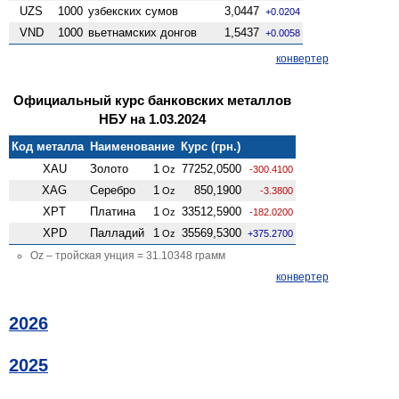
UZS
1000
узбекских сумов
3,0447
+0.0204
VND
1000
вьетнамских донгов
1,5437
+0.0058
конвертер
Официальный курс банковских металлов
НБУ на 1.03.2024
Код металла
Наименование
Курс (грн.)
XAU
Золото
1
77252,0500
Oz
-300.4100
XAG
Серебро
1
850,1900
Oz
-3.3800
XPT
Платина
1
33512,5900
Oz
-182.0200
XPD
Палладий
1
35569,5300
Oz
+375.2700
Oz – тройская унция = 31.10348 грамм
конвертер
2026
2025