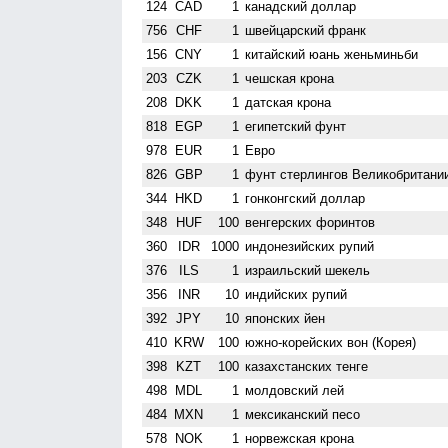
124
CAD
1
канадский доллар
756
CHF
1
швейцарский франк
156
CNY
1
китайский юань женьминьби
203
CZK
1
чешская крона
208
DKK
1
датская крона
818
EGP
1
египетский фунт
978
EUR
1
Евро
826
GBP
1
фунт стерлингов Велико­британи
344
HKD
1
гонконгский доллар
348
HUF
100
венгерских форинтов
360
IDR
1000
индонезийских рупий
376
ILS
1
израильский шекель
356
INR
10
индийских рупий
392
JPY
10
японских йен
410
KRW
100
южно-корейских вон (Корея)
398
KZT
100
казахстанских тенге
498
MDL
1
молдовский лей
484
MXN
1
мексиканский песо
578
NOK
1
норвежская крона