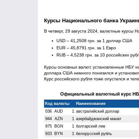
Курсы Национального банка Украи
В четверг, 29 августа 2024, валютные курсы 
USD – 41,2508 грн. за 1 доллар США
EUR – 45,8791 грн. за 1 Евро
RUB – 4,5238 грн. за 10 российских руб
Курсы основных валют, установленные НБУ на
доллара США немного понизился и установился
Курс российского рубля тоже опустился и тепе
Официальный валютный курс НБУ 
Код валюты
Наименование
036
AUD
1
австралийский доллар
944
AZN
1
азербайджанский манат
975
BGN
1
болгарский лев
933
BYN
1
белорусский рубль