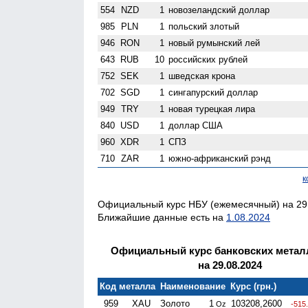
554
NZD
1
ново­зеландский доллар
985
PLN
1
польский злотый
946
RON
1
новый румынский лей
643
RUB
10
российских рублей
752
SEK
1
шведская крона
702
SGD
1
сингапурский доллар
949
TRY
1
новая турецкая лира
840
USD
1
доллар США
960
XDR
1
СПЗ
710
ZAR
1
южно-африканский рэнд
к
Официальный курс НБУ (ежемесячный) на 29.
Ближайшие данные есть на
1.08.2024
Официальный курс банковских метал
на 29.08.2024
Код металла
Наименование
Курс (грн.)
959
XAU
Золото
1
103208,2600
Oz
-515