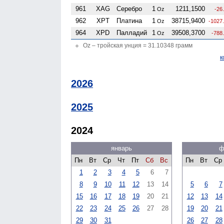
961
XAG
Серебро
1
1211,1500
Oz
-26
962
XPT
Платина
1
38715,9400
Oz
-1027
964
XPD
Палладий
1
39508,3700
Oz
-788
Oz – тройская унция = 31.10348 грамм
к
2026
2025
2024
январь
ф
Пн
Вт
Ср
Чт
Пт
Сб
Вс
Пн
Вт
Ср
1
2
3
4
5
6
7
8
9
10
11
12
13
14
5
6
7
15
16
17
18
19
20
21
12
13
14
22
23
24
25
26
27
28
19
20
21
29
30
31
26
27
28