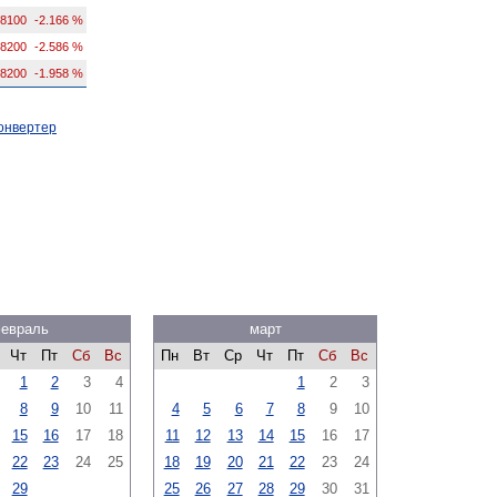
.8100
-2.166 %
.8200
-2.586 %
.8200
-1.958 %
онвертер
евраль
март
Чт
Пт
Сб
Вс
Пн
Вт
Ср
Чт
Пт
Сб
Вс
1
2
3
4
1
2
3
8
9
10
11
4
5
6
7
8
9
10
15
16
17
18
11
12
13
14
15
16
17
22
23
24
25
18
19
20
21
22
23
24
29
25
26
27
28
29
30
31