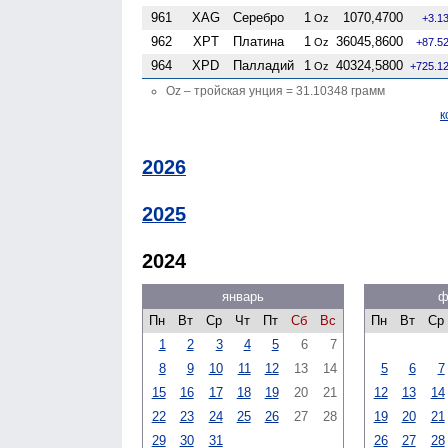
961
XAG
Серебро
1
1070,4700
Oz
+3.1
962
XPT
Платина
1
36045,8600
Oz
+87.5
964
XPD
Палладий
1
40324,5800
Oz
+725.1
Oz – тройская унция = 31.10348 грамм
к
2026
2025
2024
январь
ф
Пн
Вт
Ср
Чт
Пт
Сб
Вс
Пн
Вт
Ср
1
2
3
4
5
6
7
8
9
10
11
12
13
14
5
6
7
15
16
17
18
19
20
21
12
13
14
22
23
24
25
26
27
28
19
20
21
29
30
31
26
27
28