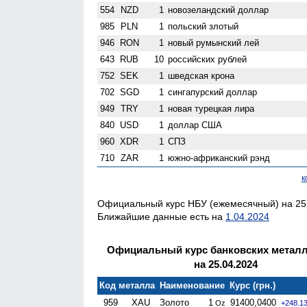
554
NZD
1
ново­зеландский доллар
985
PLN
1
польский злотый
946
RON
1
новый румынский лей
643
RUB
10
российских рублей
752
SEK
1
шведская крона
702
SGD
1
сингапурский доллар
949
TRY
1
новая турецкая лира
840
USD
1
доллар США
960
XDR
1
СПЗ
710
ZAR
1
южно-африканский рэнд
к
Официальный курс НБУ (ежемесячный) на 25.
Ближайшие данные есть на
1.04.2024
Официальный курс банковских метал
на 25.04.2024
Код металла
Наименование
Курс (грн.)
959
XAU
Золото
1
91400,0400
Oz
+248.1