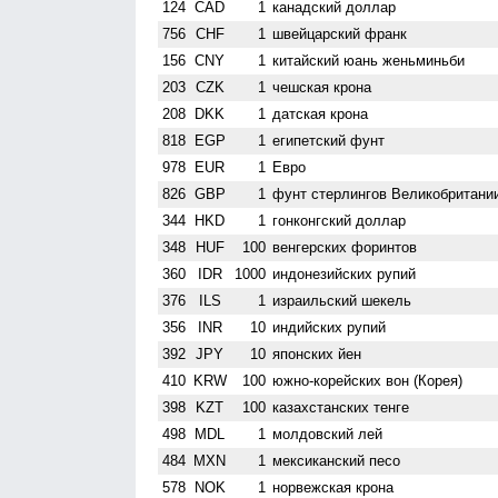
124
CAD
1
канадский доллар
756
CHF
1
швейцарский франк
156
CNY
1
китайский юань женьминьби
203
CZK
1
чешская крона
208
DKK
1
датская крона
818
EGP
1
египетский фунт
978
EUR
1
Евро
826
GBP
1
фунт стерлингов Велико­британи
344
HKD
1
гонконгский доллар
348
HUF
100
венгерских форинтов
360
IDR
1000
индонезийских рупий
376
ILS
1
израильский шекель
356
INR
10
индийских рупий
392
JPY
10
японских йен
410
KRW
100
южно-корейских вон (Корея)
398
KZT
100
казахстанских тенге
498
MDL
1
молдовский лей
484
MXN
1
мексиканский песо
578
NOK
1
норвежская крона