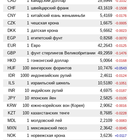
CAD
1
канадский доллар
28,8944
-0.1032
CHF
1
швейцарский франк
43,1619
-0.1508
CNY
1
китайский юань женьминьби
5,4169
-0.0176
CZK
1
чешская крона
1,6675
-0.0005
DKK
1
датская крона
5,6662
-0.0023
EGP
1
египетский фунт
0,8268
-0.0070
EUR
1
Евро
42,2643
-0.0125
GBP
1
фунт стерлингов Велико­британии
49,2959
-0.1476
HKD
1
гонконгский доллар
5,0064
-0.0168
HUF
100
венгерских форинтов
10,7476
+0.0543
IDR
1000
индонезийских рупий
2,4611
-0.0124
ILS
1
израильский шекель
10,5180
-0.1051
INR
10
индийских рупий
4,6975
-0.0187
JPY
10
японских йен
2,5825
-0.0105
KRW
100
южно-корейских вон (Корея)
2,9062
-0.0016
KZT
100
казахстанских тенге
8,7685
-0.0228
MDL
1
молдовский лей
2,2109
-0.0083
MXN
1
мексиканский песо
2,3642
-0.0045
NOK
1
норвежская крона
3,6236
+0.0117