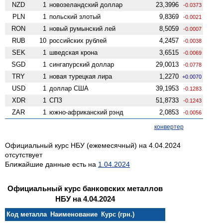
NZD
1
ново­зеландский доллар
23,3996
-0.0373
PLN
1
польский злотый
9,8369
-0.0021
RON
1
новый румынский лей
8,5059
-0.0007
RUB
10
российских рублей
4,2457
-0.0038
SEK
1
шведская крона
3,6515
-0.0069
SGD
1
сингапурский доллар
29,0013
-0.0778
TRY
1
новая турецкая лира
1,2270
+0.0070
USD
1
доллар США
39,1953
-0.1283
XDR
1
СПЗ
51,8733
-0.1243
ZAR
1
южно-африканский рэнд
2,0853
-0.0056
конвертер
Официальный курс НБУ (ежемесячный) на 4.04.2024
отсутствует
Ближайшие данные есть на
1.04.2024
Официальный курс банковских металлов
НБУ на 4.04.2024
Код металла
Наименование
Курс (грн.)