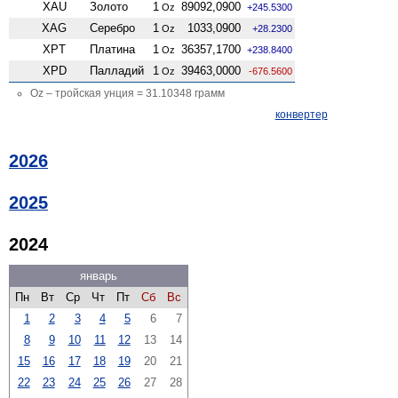
XAU
Золото
1
89092,0900
Oz
+245.5300
XAG
Серебро
1
1033,0900
Oz
+28.2300
XPT
Платина
1
36357,1700
Oz
+238.8400
XPD
Палладий
1
39463,0000
Oz
-676.5600
Oz – тройская унция = 31.10348 грамм
конвертер
2026
2025
2024
январь
Пн
Вт
Ср
Чт
Пт
Сб
Вс
1
2
3
4
5
6
7
8
9
10
11
12
13
14
15
16
17
18
19
20
21
22
23
24
25
26
27
28